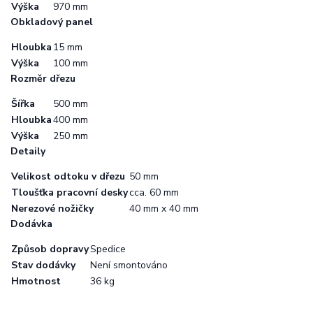
Výška
970 mm
Obkladový panel
Hloubka
15 mm
Výška
100 mm
Rozměr dřezu
Šířka
500 mm
Hloubka
400 mm
Výška
250 mm
Detaily
Velikost odtoku v dřezu
50 mm
Tloušťka pracovní desky
cca. 60 mm
Nerezové nožičky
40 mm x 40 mm
Dodávka
Způsob dopravy
Spedice
Stav dodávky
Není smontováno
Hmotnost
36 kg