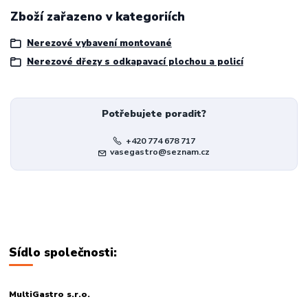
Zboží zařazeno v kategoriích
Nerezové vybavení montované
Nerezové dřezy s odkapavací plochou a policí
Potřebujete poradit?
+420 774 678 717
vasegastro@seznam.cz
Sídlo společnosti:
MultiGastro s.r.o.