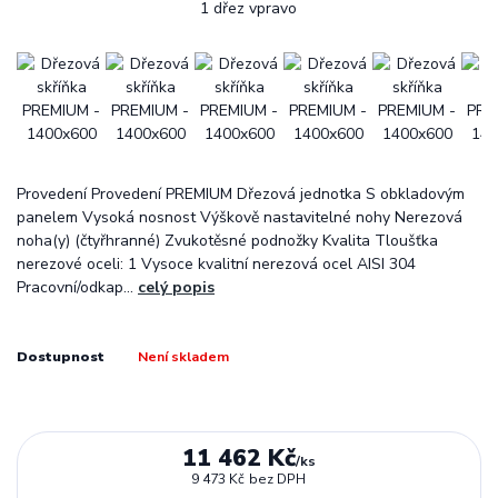
Provedení Provedení PREMIUM Dřezová jednotka S obkladovým
panelem Vysoká nosnost Výškově nastavitelné nohy Nerezová
noha(y) (čtyřhranné) Zvukotěsné podnožky Kvalita Tloušťka
nerezové oceli: 1 Vysoce kvalitní nerezová ocel AISI 304
Pracovní/odkap...
celý popis
Dostupnost
Není skladem
11 462 Kč
/
ks
9 473 Kč
bez DPH