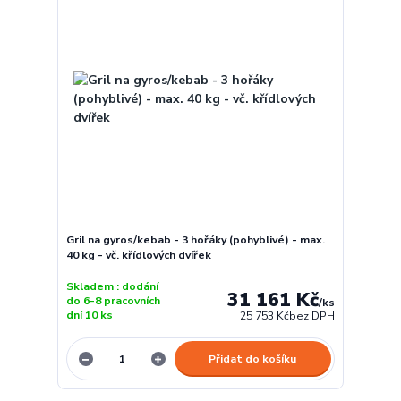
Gril na gyros/kebab - 3 hořáky (pohyblivé) - max.
40 kg - vč. křídlových dvířek
Skladem : dodání
31 161 Kč
do 6-8 pracovních
/
ks
dní 10 ks
25 753 Kč
bez DPH
Přidat do košíku