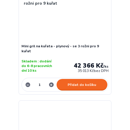
Mini gril na kuřata - plynový - se 3 rožni pro 9
kuřat
Skladem : dodání
42 366 Kč
do 6-8 pracovních
/
ks
dní 10 ks
35 013 Kč
bez DPH
Přidat do košíku