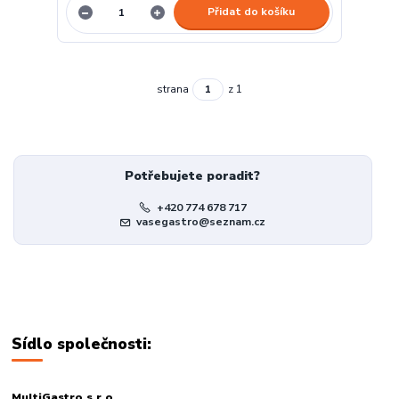
Přidat do košíku
strana
z 1
Potřebujete poradit?
+420 774 678 717
vasegastro@seznam.cz
Sídlo společnosti:
MultiGastro s.r.o.