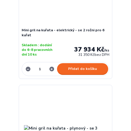
Mini gril na kuřata - elektrický - se 2 rožni pro 6
kuřat
Skladem : dodání
37 934 Kč
do 6-8 pracovních
/
ks
dní 10 ks
31 350 Kč
bez DPH
Přidat do košíku