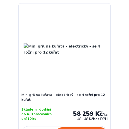
Mini gril na kuřata - elektrický - se 4 rožni pro 12
kuřat
Skladem : dodání
58 259 Kč
do 6-8 pracovních
/
ks
dní 10 ks
48 148 Kč
bez DPH