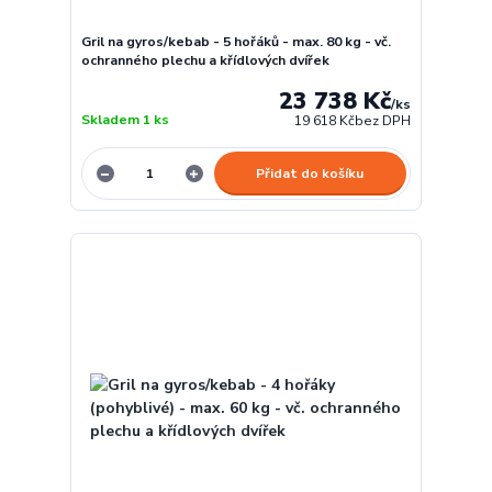
Gril na gyros/kebab - 5 hořáků - max. 80 kg - vč.
ochranného plechu a křídlových dvířek
23 738 Kč
/
ks
Skladem 1 ks
19 618 Kč
bez DPH
Přidat do košíku