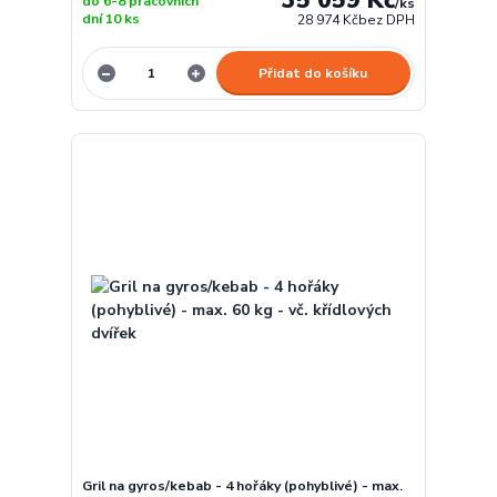
do 6-8 pracovních
/
ks
dní 10 ks
28 974 Kč
bez DPH
Přidat do košíku
Gril na gyros/kebab - 4 hořáky (pohyblivé) - max.