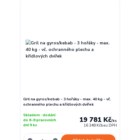
Gril na gyros/kebab - 3 hořáky - max. 40 kg - vč.
ochranného plechu a křídlových dvířek
Skladem : dodání
19 781 Kč
do 6-8 pracovních
/
ks
dní 9 ks
16 348 Kč
bez DPH