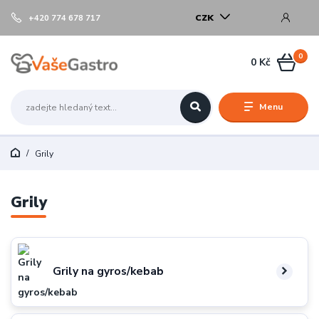
CZK
+420 774 678 717
0
0 Kč
Menu
Grily
Grily
Grily na gyros/kebab