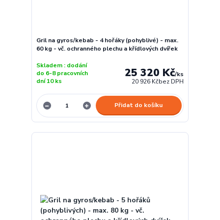
Gril na gyros/kebab - 4 hořáky (pohyblivé) - max.
60 kg - vč. ochranného plechu a křídlových dvířek
Skladem : dodání
25 320 Kč
do 6-8 pracovních
/
ks
dní 10 ks
20 926 Kč
bez DPH
Přidat do košíku