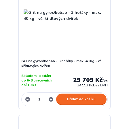
Gril na gyros/kebab - 3 hořáky - max. 40 kg - vč.
křídlových dvířek
Skladem : dodání
29 709 Kč
do 6-8 pracovních
/
ks
dní 10 ks
24 553 Kč
bez DPH
Přidat do košíku