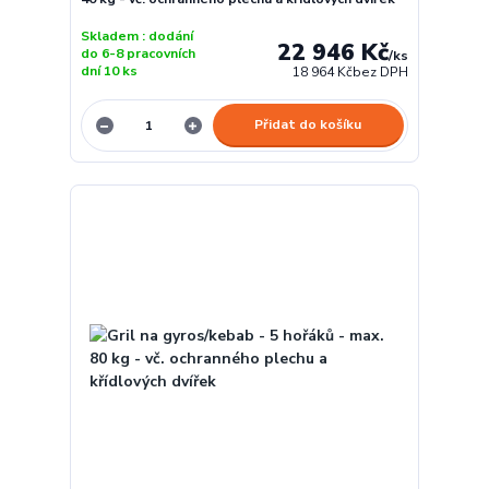
Skladem : dodání
22 946 Kč
do 6-8 pracovních
/
ks
dní 10 ks
18 964 Kč
bez DPH
Přidat do košíku