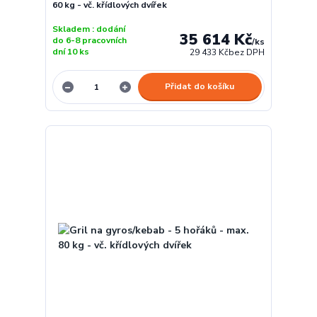
60 kg - vč. křídlových dvířek
Skladem : dodání
35 614 Kč
do 6-8 pracovních
/
ks
dní 10 ks
29 433 Kč
bez DPH
Přidat do košíku