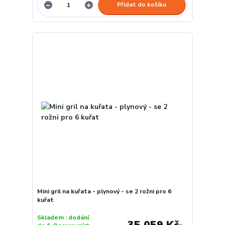
Přidat do košíku
Mini gril na kuřata - plynový - se 2 rožni pro 6
kuřat
Skladem : dodání
35 059 Kč