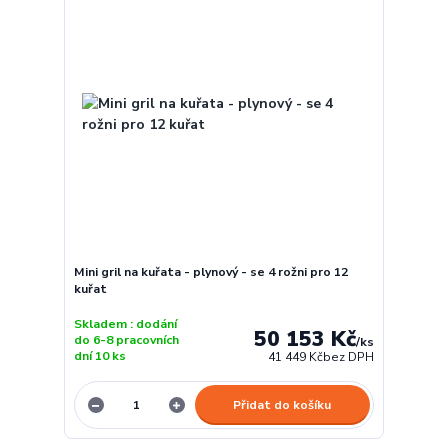
Mini gril na kuřata - plynový - se 4 rožni pro 12
kuřat
Skladem : dodání
50 153 Kč
do 6-8 pracovních
/
ks
dní 10 ks
41 449 Kč
bez DPH
Přidat do košíku