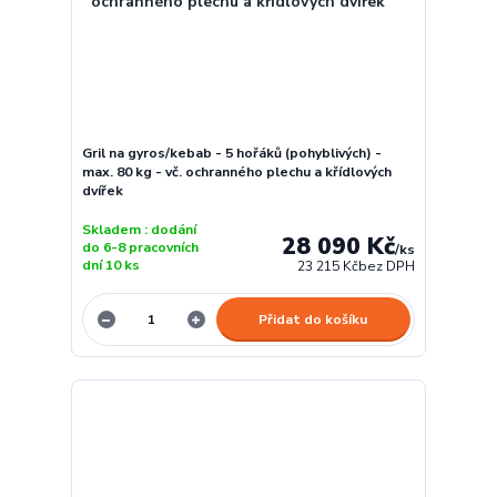
Gril na gyros/kebab - 5 hořáků (pohyblivých) -
max. 80 kg - vč. ochranného plechu a křídlových
dvířek
Skladem : dodání
28 090 Kč
do 6-8 pracovních
/
ks
dní 10 ks
23 215 Kč
bez DPH
Přidat do košíku