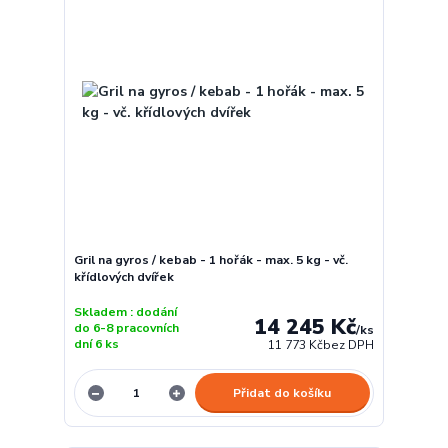
Gril na gyros / kebab - 1 hořák - max. 5 kg - vč.
křídlových dvířek
Skladem : dodání
14 245 Kč
do 6-8 pracovních
/
ks
dní 6 ks
11 773 Kč
bez DPH
Přidat do košíku