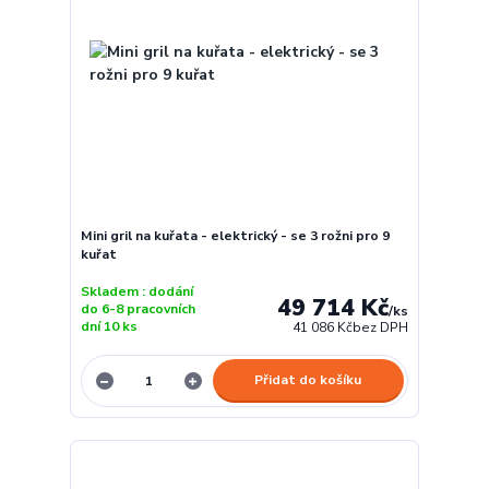
Mini gril na kuřata - elektrický - se 3 rožni pro 9
kuřat
Skladem : dodání
49 714 Kč
do 6-8 pracovních
/
ks
dní 10 ks
41 086 Kč
bez DPH
Přidat do košíku