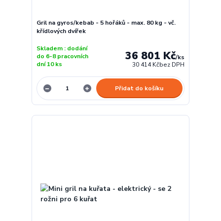
Gril na gyros/kebab - 5 hořáků - max. 80 kg - vč.
křídlových dvířek
Skladem : dodání
36 801 Kč
do 6-8 pracovních
/
ks
dní 10 ks
30 414 Kč
bez DPH
Přidat do košíku