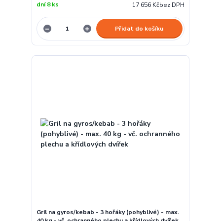
dní 8 ks
17 656 Kč
bez DPH
Přidat do košíku
Gril na gyros/kebab - 3 hořáky (pohyblivé) - max.
40 kg - vč. ochranného plechu a křídlových dvířek