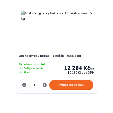
Gril na gyros / kebab - 1 hořák - max. 5 kg
Skladem : dodání
12 264 Kč
do 6-8 pracovních
/
ks
dní 8 ks
10 136 Kč
bez DPH
Přidat do košíku