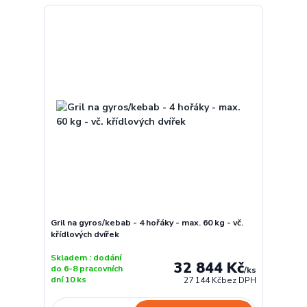
Gril na gyros/kebab - 4 hořáky - max. 60 kg - vč.
křídlových dvířek
Skladem : dodání
32 844 Kč
do 6-8 pracovních
/
ks
dní 10 ks
27 144 Kč
bez DPH