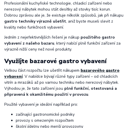
Profesionální kuchyňské technologie, chladicí zařízení nebo
nerezový nábytek mohou stát desítky až stovky tisíc korun.
Dobrou zprávou ale je, že existuje několik způsobů, jak při nákupu
gastro techniky výrazně ušetřit
, aniž byste museli slevit z
kvality nebo funkčnosti vybavení.
Jedním z nejefektivnějších řešení je nákup
použitého gastro
vybavení z našeho bazaru
, který nabízí plně funkční zařízení za
výrazně nižší ceny než nové produkty.
Využijte bazarové gastro vybavení
Velkou část rozpočtu lze ušetřit nákupem
bazarového gastro
vybavení
. V nabídce bývají různé typy zařízení – od chladicích
vitrín a mrazáků až po varnou techniku nebo nerezový nábytek.
Výhodou je, že tato zařízení jsou
plně funkční, otestovaná a
připravená k okamžitému použití v provozu
.
Použité vybavení je ideální například pro:
začínající gastronomické podniky
provozy s omezeným rozpočtem
školní jídelny nebo menší provozovny