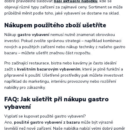
dobré pravidelně sledovat
naši aktuální nabídku
, kde se
objevují různé typy zařízení za zajímavé ceny. Sortiment se může
průběžně měnit podle toho, jaké vybavení se dostane na sklad.
Nákupem použitého zboží ušetříte
Nákup
gastro vybavení
nemusí nutně znamenat obrovskou
investici. Pokud zvolíte správnou strategii – například kombinaci
nových a použitých zařízení nebo nákup techniky z našeho gastro
bazaru – můžete ušetřit značnou část rozpočtu.
Pro začínající restaurace, bistra nebo kavárny je často ideální
začít s
kvalitním bazarovým vybavením
, které je plně funkční a
připravené k použití. Ušetřené prostředky pak můžete investovat
například do marketingu, interiéru provozovny nebo rozšíření
nabídky pro zákazníky.
FAQ: Jak ušetřit při nákupu gastro
vybavení
Vyplatí se kupovat použité gastro vybavení?
Ano,
použité gastro vybavení z bazaru
může být výrazně
levnější než nové zařízení. Naše nabídka nabízí velmi dobrý poměr