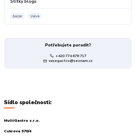
Štítky blogu
bazar
sleva
Potřebujete poradit?
+420 774 678 717
vasegastro@seznam.cz
Sídlo společnosti:
MultiGastro s.r.o.
Cukrova 570/4