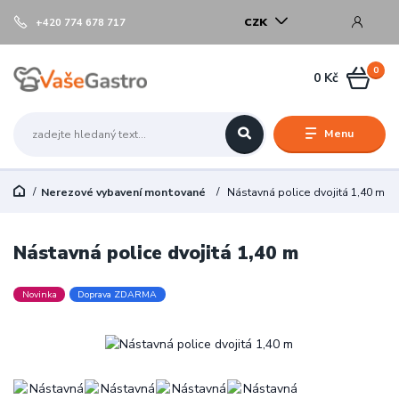
CZK
+420 774 678 717
0
0 Kč
Menu
Nerezové vybavení montované
Nástavná police dvojitá 1,40 m
Nástavná police dvojitá 1,40 m
Novinka
Doprava ZDARMA