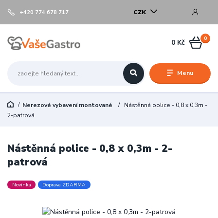
CZK
+420 774 678 717
0
0 Kč
Menu
Nerezové vybavení montované
Nástěnná police - 0,8 x 0,3m -
2-patrová
Nástěnná police - 0,8 x 0,3m - 2-
patrová
Novinka
Doprava ZDARMA