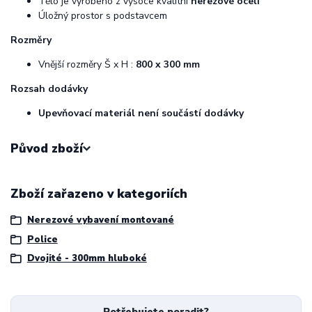
Tělo je vyrobeno z vysoce kvalitní
nerezové oceli
Úložný prostor s podstavcem
Rozměry
Vnější rozměry Š x H :
800 x 300 mm
Rozsah dodávky
Upevňovací materiál není součástí dodávky
Původ zboží
Zboží zařazeno v kategoriích
Nerezové vybavení montované
Police
Dvojité - 300mm hluboké
Potřebujete poradit?