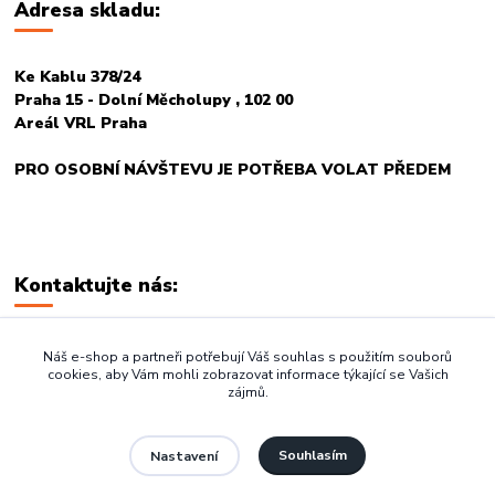
Adresa skladu:
Ke Kablu 378/24
Praha 15 - Dolní Měcholupy , 102 00
Areál VRL Praha
PRO OSOBNÍ NÁVŠTEVU JE POTŘEBA VOLAT PŘEDEM
Kontaktujte nás:
+420 774 678 717
Náš e-shop a partneři potřebují Váš souhlas s použitím souborů
cookies, aby Vám mohli zobrazovat informace týkající se Vašich
zájmů.
vasegastro@seznam.cz
Souhlasím
Nastavení