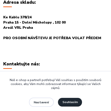
Adresa skladu:
Ke Kablu 378/24
Praha 15 - Dolní Měcholupy , 102 00
Areál VRL Praha
PRO OSOBNÍ NÁVŠTEVU JE POTŘEBA VOLAT PŘEDEM
Kontaktujte nás:
+420 774 678 717
Náš e-shop a partneři potřebují Váš souhlas s použitím souborů
cookies, aby Vám mohli zobrazovat informace týkající se Vašich
zájmů.
vasegastro@seznam.cz
Souhlasím
Nastavení