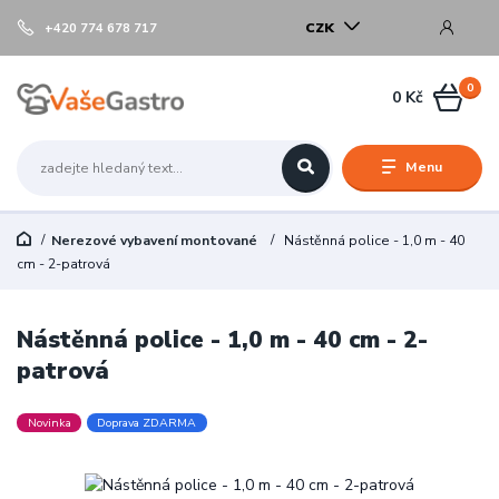
CZK
+420 774 678 717
0
0 Kč
Menu
Nerezové vybavení montované
Nástěnná police - 1,0 m - 40
cm - 2-patrová
Nástěnná police - 1,0 m - 40 cm - 2-
patrová
Novinka
Doprava ZDARMA