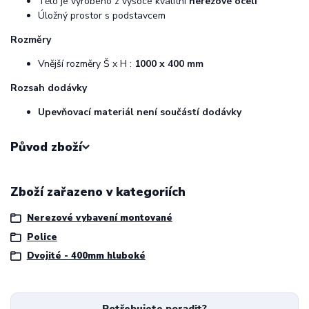
Tělo je vyrobeno z vysoce kvalitní
nerezové oceli
Úložný prostor s podstavcem
Rozměry
Vnější rozměry Š x H :
1000 x 400 mm
Rozsah dodávky
Upevňovací materiál není součástí dodávky
Původ zboží
Zboží zařazeno v kategoriích
Nerezové vybavení montované
Police
Dvojité - 400mm hluboké
Potřebujete poradit?