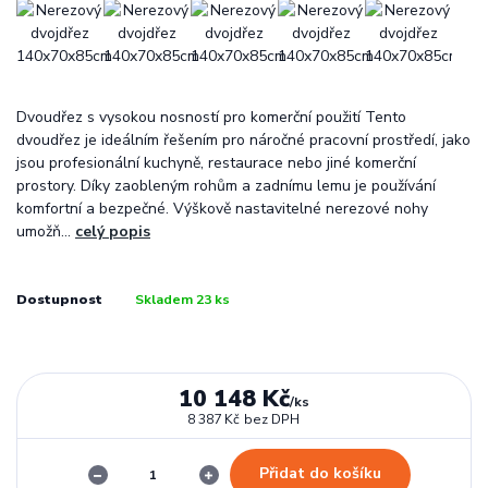
Dvoudřez s vysokou nosností pro komerční použití Tento
dvoudřez je ideálním řešením pro náročné pracovní prostředí, jako
jsou profesionální kuchyně, restaurace nebo jiné komerční
prostory. Díky zaobleným rohům a zadnímu lemu je používání
komfortní a bezpečné. Výškově nastavitelné nerezové nohy
umožň...
celý popis
Dostupnost
Skladem 23 ks
10 148 Kč
/
ks
8 387 Kč
bez DPH
Přidat do košíku