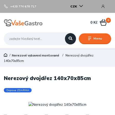
CZK
+420 774 678 717
0
0 Kč
Menu
Nerezové vybavení montované
Nerezový dvojdřez
140x70x85cm
Nerezový dvojdřez 140x70x85cm
Doprava ZDARMA