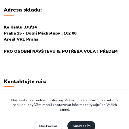
Adresa skladu:
Ke Kablu 378/24
Praha 15 - Dolní Měcholupy , 102 00
Areál VRL Praha
PRO OSOBNÍ NÁVŠTEVU JE POTŘEBA VOLAT PŘEDEM
Kontaktujte nás:
+420 774 678 717
Náš e-shop a partneři potřebují Váš souhlas s použitím souborů
cookies, aby Vám mohli zobrazovat informace týkající se Vašich
zájmů.
vasegastro@seznam.cz
Souhlasím
Nastavení