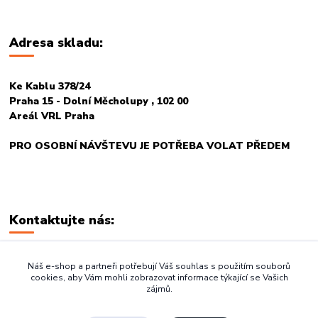
Adresa skladu:
Ke Kablu 378/24
Praha 15 - Dolní Měcholupy , 102 00
Areál VRL Praha
PRO OSOBNÍ NÁVŠTEVU JE POTŘEBA VOLAT PŘEDEM
Kontaktujte nás:
+420 774 678 717
Náš e-shop a partneři potřebují Váš souhlas s použitím souborů
cookies, aby Vám mohli zobrazovat informace týkající se Vašich
zájmů.
vasegastro@seznam.cz