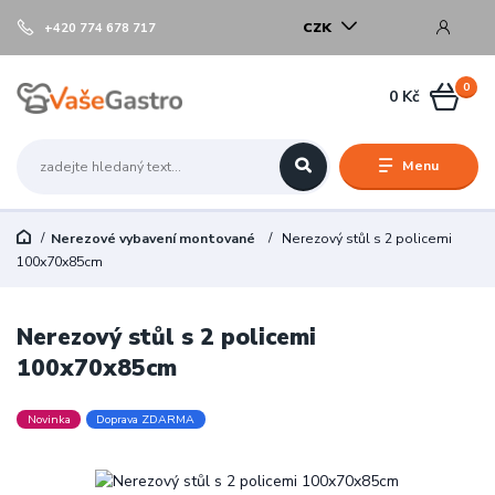
CZK
+420 774 678 717
0
0 Kč
Menu
Nerezové vybavení montované
Nerezový stůl s 2 policemi
100x70x85cm
Nerezový stůl s 2 policemi
100x70x85cm
Novinka
Doprava ZDARMA