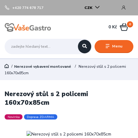
CZK
+420 774 678 717
0
0 Kč
Menu
Nerezové vybavení montované
Nerezový stůl s 2 policemi
160x70x85cm
Nerezový stůl s 2 policemi
160x70x85cm
Novinka
Doprava ZDARMA