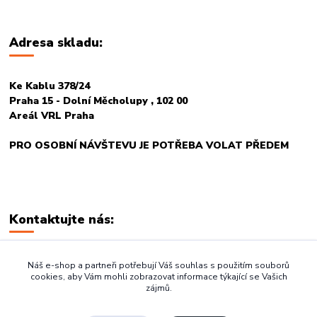
Adresa skladu:
Ke Kablu 378/24
Praha 15 - Dolní Měcholupy , 102 00
Areál VRL Praha
PRO OSOBNÍ NÁVŠTEVU JE POTŘEBA VOLAT PŘEDEM
Kontaktujte nás:
+420 774 678 717
Náš e-shop a partneři potřebují Váš souhlas s použitím souborů
cookies, aby Vám mohli zobrazovat informace týkající se Vašich
zájmů.
vasegastro@seznam.cz