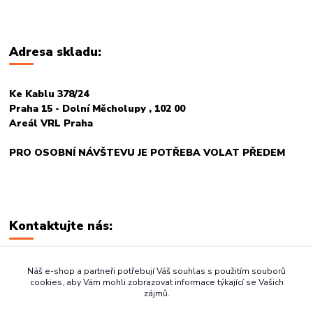
Adresa skladu:
Ke Kablu 378/24
Praha 15 - Dolní Měcholupy , 102 00
Areál VRL Praha
PRO OSOBNÍ NÁVŠTEVU JE POTŘEBA VOLAT PŘEDEM
Kontaktujte nás:
+420 774 678 717
Náš e-shop a partneři potřebují Váš souhlas s použitím souborů
cookies, aby Vám mohli zobrazovat informace týkající se Vašich
zájmů.
vasegastro@seznam.cz