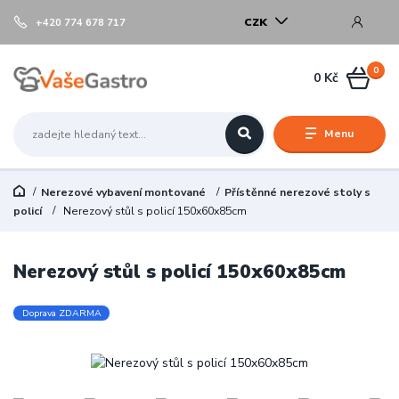
CZK
+420 774 678 717
0
0 Kč
Menu
Nerezové vybavení montované
Přístěnné nerezové stoly s
policí
Nerezový stůl s policí 150x60x85cm
Nerezový stůl s policí 150x60x85cm
Doprava ZDARMA