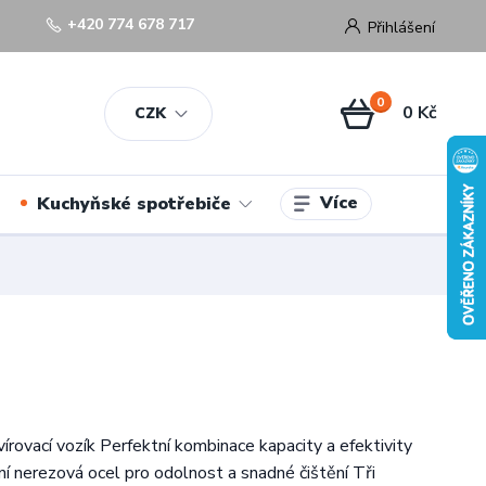
+420 774 678 717
Přihlášení
0
0 Kč
CZK
Více
Kuchyňské spotřebiče
írovací vozík Perfektní kombinace kapacity a efektivity
ní nerezová ocel pro odolnost a snadné čištění Tři