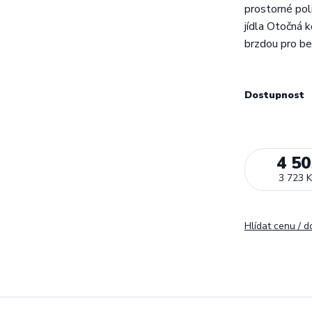
prostorné pol
jídla Otočná 
brzdou pro be
Dostupnost
4 50
3 723 K
Hlídat cenu / 