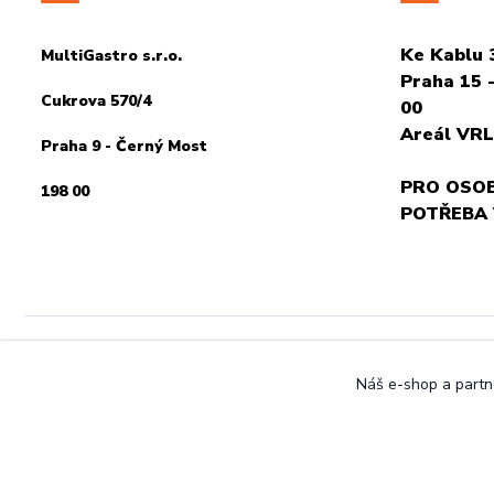
Ke Kablu 
MultiGastro s.r.o.
Praha 15 -
Cukrova 570/4
00
Areál VRL
Praha 9 - Černý Most
PRO OSOB
198 00
POTŘEBA
Náš e-shop a partne