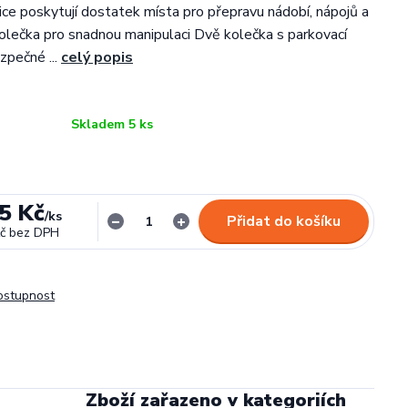
ice poskytují dostatek místa pro přepravu nádobí, nápojů a
kolečka pro snadnou manipulaci Dvě kolečka s parkovací
zpečné ...
celý popis
Skladem 5 ks
5 Kč
/
ks
Přidat do košíku
č
bez DPH
dostupnost
Zboží zařazeno v kategoriích