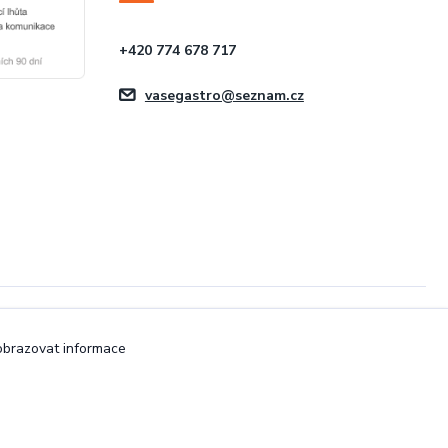
+420 774 678 717
vasegastro@seznam.cz
Vytvořeno na
Eshop-rychle.cz
zobrazovat informace