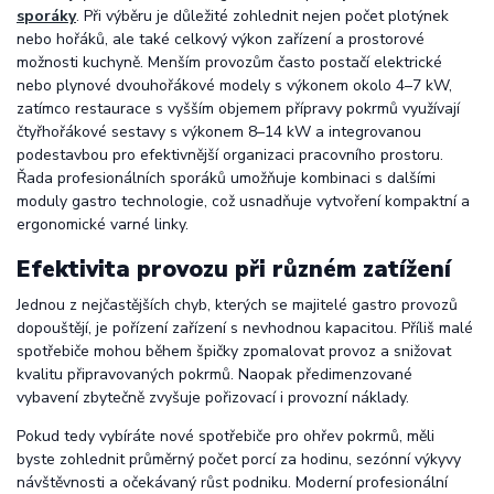
sporáky
. Při výběru je důležité zohlednit nejen počet plotýnek
nebo hořáků, ale také celkový výkon zařízení a prostorové
možnosti kuchyně. Menším provozům často postačí elektrické
nebo plynové dvouhořákové modely s výkonem okolo 4–7 kW,
zatímco restaurace s vyšším objemem přípravy pokrmů využívají
čtyřhořákové sestavy s výkonem 8–14 kW a integrovanou
podestavbou pro efektivnější organizaci pracovního prostoru.
Řada profesionálních sporáků umožňuje kombinaci s dalšími
moduly gastro technologie, což usnadňuje vytvoření kompaktní a
ergonomické varné linky.
Efektivita provozu při různém zatížení
Jednou z nejčastějších chyb, kterých se majitelé gastro provozů
dopouštějí, je pořízení zařízení s nevhodnou kapacitou. Příliš malé
spotřebiče mohou během špičky zpomalovat provoz a snižovat
kvalitu připravovaných pokrmů. Naopak předimenzované
vybavení zbytečně zvyšuje pořizovací i provozní náklady.
Pokud tedy vybíráte nové spotřebiče pro ohřev pokrmů, měli
byste zohlednit průměrný počet porcí za hodinu, sezónní výkyvy
návštěvnosti a očekávaný růst podniku. Moderní profesionální