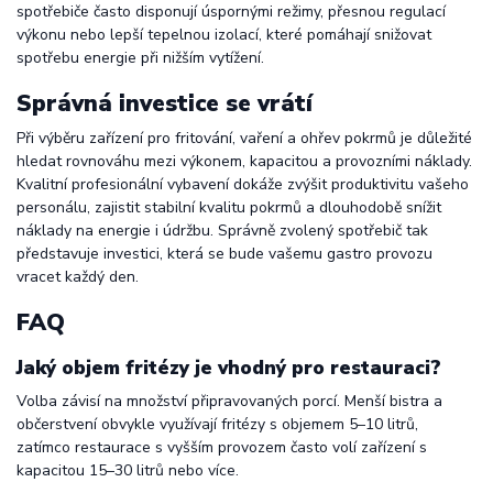
spotřebiče často disponují úspornými režimy, přesnou regulací
výkonu nebo lepší tepelnou izolací, které pomáhají snižovat
spotřebu energie při nižším vytížení.
Správná investice se vrátí
Při výběru zařízení pro fritování, vaření a ohřev pokrmů je důležité
hledat rovnováhu mezi výkonem, kapacitou a provozními náklady.
Kvalitní profesionální vybavení dokáže zvýšit produktivitu vašeho
personálu, zajistit stabilní kvalitu pokrmů a dlouhodobě snížit
náklady na energie i údržbu. Správně zvolený spotřebič tak
představuje investici, která se bude vašemu gastro provozu
vracet každý den.
FAQ
Jaký objem fritézy je vhodný pro restauraci?
Volba závisí na množství připravovaných porcí. Menší bistra a
občerstvení obvykle využívají fritézy s objemem 5–10 litrů,
zatímco restaurace s vyšším provozem často volí zařízení s
kapacitou 15–30 litrů nebo více.