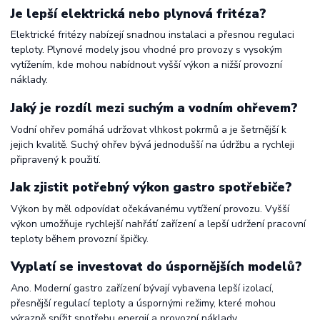
Je lepší elektrická nebo plynová fritéza?
Elektrické fritézy nabízejí snadnou instalaci a přesnou regulaci
teploty. Plynové modely jsou vhodné pro provozy s vysokým
vytížením, kde mohou nabídnout vyšší výkon a nižší provozní
náklady.
Jaký je rozdíl mezi suchým a vodním ohřevem?
Vodní ohřev pomáhá udržovat vlhkost pokrmů a je šetrnější k
jejich kvalitě. Suchý ohřev bývá jednodušší na údržbu a rychleji
připravený k použití.
Jak zjistit potřebný výkon gastro spotřebiče?
Výkon by měl odpovídat očekávanému vytížení provozu. Vyšší
výkon umožňuje rychlejší nahřátí zařízení a lepší udržení pracovní
teploty během provozní špičky.
Vyplatí se investovat do úspornějších modelů?
Ano. Moderní gastro zařízení bývají vybavena lepší izolací,
přesnější regulací teploty a úspornými režimy, které mohou
výrazně snížit spotřebu energií a provozní náklady.