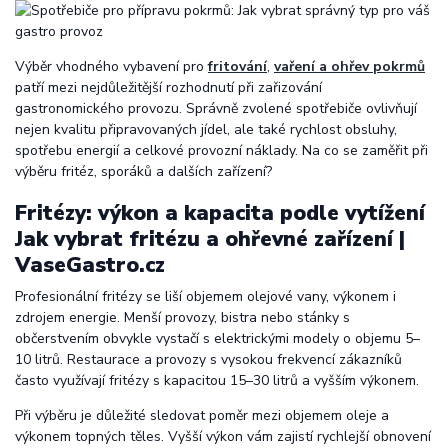
Výběr vhodného vybavení pro
fritování
,
vaření a ohřev pokrmů
patří mezi nejdůležitější rozhodnutí při zařizování
gastronomického provozu. Správně zvolené spotřebiče ovlivňují
nejen kvalitu připravovaných jídel, ale také rychlost obsluhy,
spotřebu energií a celkové provozní náklady. Na co se zaměřit při
výběru fritéz, sporáků a dalších zařízení?
Fritézy: výkon a kapacita podle vytížení
Jak vybrat fritézu a ohřevné zařízení |
VaseGastro.cz
Profesionální fritézy se liší objemem olejové vany, výkonem i
zdrojem energie. Menší provozy, bistra nebo stánky s
občerstvením obvykle vystačí s elektrickými modely o objemu 5–
10 litrů. Restaurace a provozy s vysokou frekvencí zákazníků
často využívají fritézy s kapacitou 15–30 litrů a vyšším výkonem.
Při výběru je důležité sledovat poměr mezi objemem oleje a
výkonem topných těles. Vyšší výkon vám zajistí rychlejší obnovení