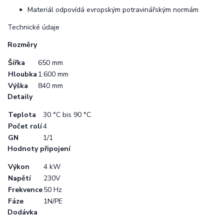
Materiál odpovídá evropským potravinářským normám
Technické údaje
Rozměry
Šířka
650 mm
Hloubka
1.600 mm
Výška
840 mm
Detaily
Teplota
30 °C bis 90 °C
Počet rolí
4
GN
1/1
Hodnoty připojení
Výkon
4 kW
Napětí
230V
Frekvence
50 Hz
Fáze
1N/PE
Dodávka