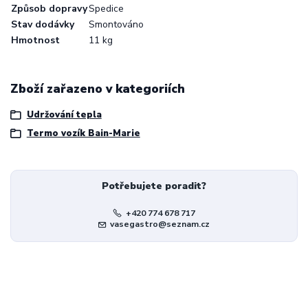
Způsob dopravy
Spedice
Stav dodávky
Smontováno
Hmotnost
11 kg
Zboží zařazeno v kategoriích
Udržování tepla
Termo vozík Bain-Marie
Potřebujete poradit?
+420 774 678 717
vasegastro@seznam.cz