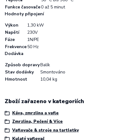
Funkce časovače
0 až 5 minut
Hodnoty připojení
Výkon
1,30 kW
Napětí
230V
Fáze
1N/PE
Frekvence
50 Hz
Dodávka
Způsob dopravy
Balík
Stav dodávky
Smontováno
Hmotnost
10,04 kg
Zboží zařazeno v kategoriích
Káva, zmrzlina a vafle
Zmrzlina, Pečení & Více
Vaflovače & stroje na tartletky
Kulatý vaflovač