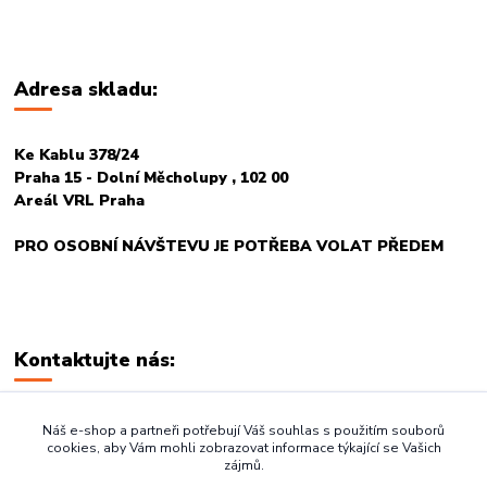
Adresa skladu:
Ke Kablu 378/24
Praha 15 - Dolní Měcholupy , 102 00
Areál VRL Praha
PRO OSOBNÍ NÁVŠTEVU JE POTŘEBA VOLAT PŘEDEM
Kontaktujte nás:
+420 774 678 717
Náš e-shop a partneři potřebují Váš souhlas s použitím souborů
cookies, aby Vám mohli zobrazovat informace týkající se Vašich
zájmů.
vasegastro@seznam.cz