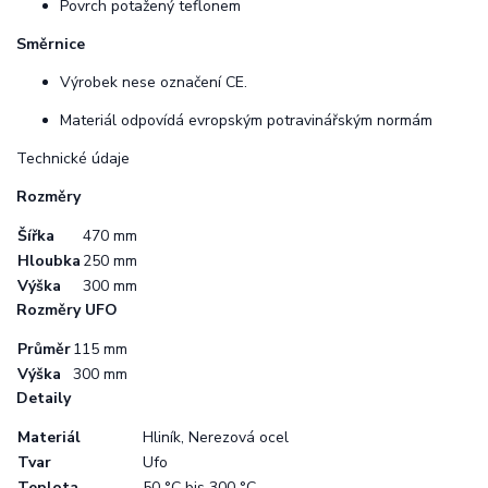
Povrch potažený teflonem
Směrnice
Výrobek nese označení CE.
Materiál odpovídá evropským potravinářským normám
Technické údaje
Rozměry
Šířka
470 mm
Hloubka
250 mm
Výška
300 mm
Rozměry UFO
Průměr
115 mm
Výška
300 mm
Detaily
Materiál
Hliník, Nerezová ocel
Tvar
Ufo
Teplota
50 °C bis 300 °C