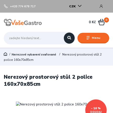
CZK
+420 774 678 717
0
0 Kč
Menu
Nerezové vybavení svařované
Nerezový prostorový stůl 2
police 160x70x85cm
Nerezový prostorový stůl 2 police
160x70x85cm
- 16 %
9 559 Kč