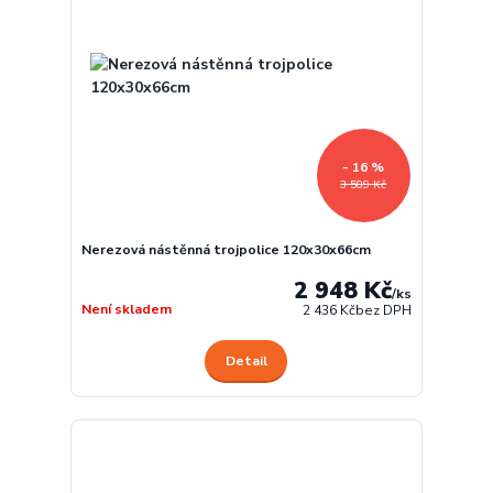
- 16 %
3 509 Kč
Nerezová nástěnná trojpolice 120x30x66cm
2 948 Kč
/
ks
Není skladem
2 436 Kč
bez DPH
Detail