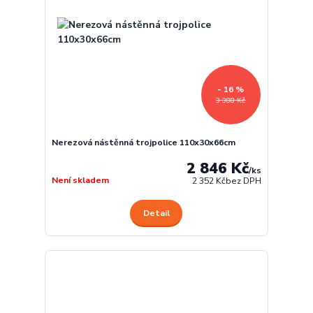
- 16 %
3 388 Kč
Nerezová nástěnná trojpolice 110x30x66cm
2 846 Kč
/
ks
Není skladem
2 352 Kč
bez DPH
Detail