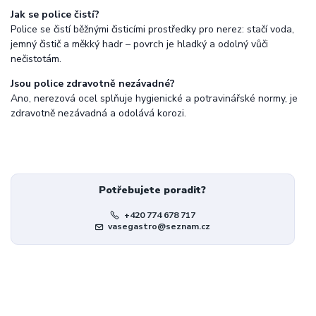
Jak se police čistí?
Police se čistí běžnými čisticími prostředky pro nerez: stačí voda,
jemný čistič a měkký hadr – povrch je hladký a odolný vůči
nečistotám.
Jsou police zdravotně nezávadné?
Ano, nerezová ocel splňuje hygienické a potravinářské normy, je
zdravotně nezávadná a odolává korozi.
Potřebujete poradit?
+420 774 678 717
vasegastro@seznam.cz