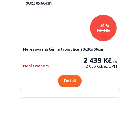
- 16 %
2 904 Kč
Nerezová nástěnná trojpolice 90x30x66cm
2 439 Kč
/
ks
Není skladem
2 016 Kč
bez DPH
Detail