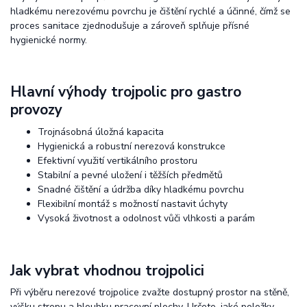
hladkému nerezovému povrchu je čištění rychlé a účinné, čímž se
proces sanitace zjednodušuje a zároveň splňuje přísné
hygienické normy.
Hlavní výhody trojpolic pro gastro
provozy
Trojnásobná úložná kapacita
Hygienická a robustní nerezová konstrukce
Efektivní využití vertikálního prostoru
Stabilní a pevné uložení i těžších předmětů
Snadné čištění a údržba díky hladkému povrchu
Flexibilní montáž s možností nastavit úchyty
Vysoká životnost a odolnost vůči vlhkosti a parám
Jak vybrat vhodnou trojpolici
Při výběru nerezové trojpolice zvažte dostupný prostor na stěně,
výšku stropu a hloubku pracovní plochy. Určete, jaké položky