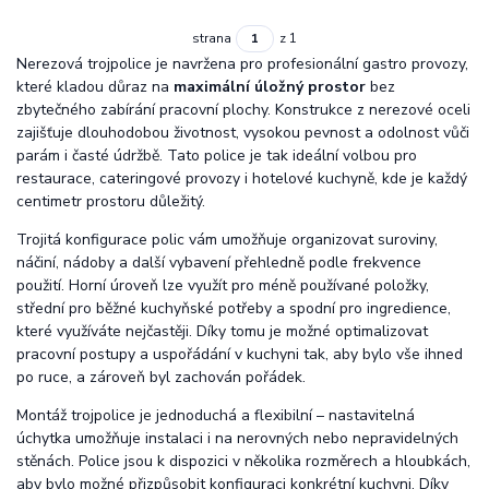
strana
z 1
Nerezová trojpolice je navržena pro profesionální gastro provozy,
které kladou důraz na
maximální úložný prostor
bez
zbytečného zabírání pracovní plochy. Konstrukce z nerezové oceli
zajišťuje dlouhodobou životnost, vysokou pevnost a odolnost vůči
parám i časté údržbě. Tato police je tak ideální volbou pro
restaurace, cateringové provozy i hotelové kuchyně, kde je každý
centimetr prostoru důležitý.
Trojitá konfigurace polic vám umožňuje organizovat suroviny,
náčiní, nádoby a další vybavení přehledně podle frekvence
použití. Horní úroveň lze využít pro méně používané položky,
střední pro běžné kuchyňské potřeby a spodní pro ingredience,
které využíváte nejčastěji. Díky tomu je možné optimalizovat
pracovní postupy a uspořádání v kuchyni tak, aby bylo vše ihned
po ruce, a zároveň byl zachován pořádek.
Montáž trojpolice je jednoduchá a flexibilní – nastavitelná
úchytka umožňuje instalaci i na nerovných nebo nepravidelných
stěnách. Police jsou k dispozici v několika rozměrech a hloubkách,
aby bylo možné přizpůsobit konfiguraci konkrétní kuchyni. Díky