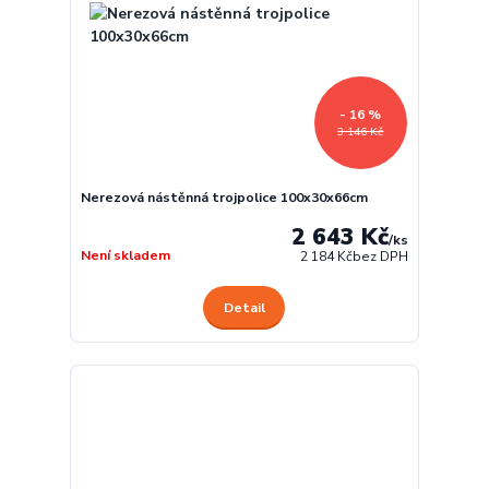
- 16 %
3 146 Kč
Nerezová nástěnná trojpolice 100x30x66cm
2 643 Kč
/
ks
Není skladem
2 184 Kč
bez DPH
Detail