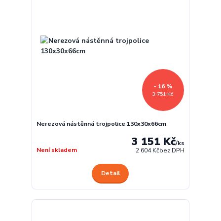
- 16 %
3 751 Kč
Nerezová nástěnná trojpolice 130x30x66cm
3 151 Kč
/
ks
Není skladem
2 604 Kč
bez DPH
Detail