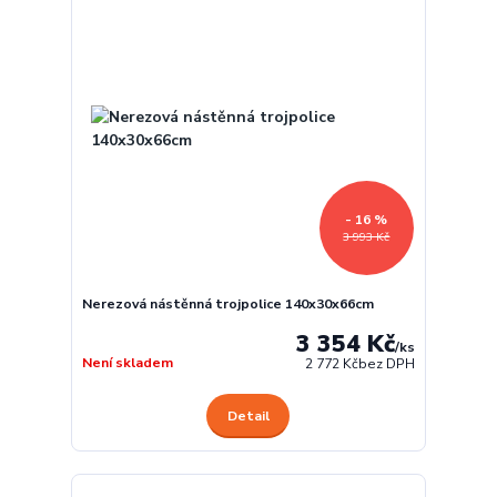
- 16 %
3 993 Kč
Nerezová nástěnná trojpolice 140x30x66cm
3 354 Kč
/
ks
Není skladem
2 772 Kč
bez DPH
Detail