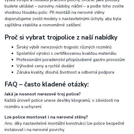
budete ukládat – suroviny, nádoby, náčiní – a podle toho zvolte
vhodnou hloubku polic. Při montáži na nerovné stěny
doporučujeme zvolit modely s nastavitelnými úchyty, aby byla
zajištěna stabilita a rovnoměrné zatížení.
Proč si vybrat trojpolice z naší nabídky
Široký výběr nerezových trojpolic různých rozměrů
Spolehliví výrobci s certifikovanou kvalitou materiálu
Profesionální poradenství přizpůsobené gastro provozům
Výhodné ceny a rychlé dodání
Záruka kvality, dlouhá životnost a odborná podpora
FAQ – často kladené otázky:
Jaká je nosnost nerezové troj police?
Každá úroveň police unese desítky kilogramů, v závislosti na
rozměru a uchycení.
Lze police montovat i na nerovné stěny?
Ano, díky nastavitelné montážní konstrukci lze police bezpečně
instalovat i na nerovné povrchy.