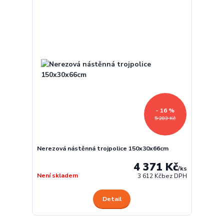
- 16 %
5 203 Kč
Nerezová nástěnná trojpolice 150x30x66cm
4 371 Kč
/
ks
Není skladem
3 612 Kč
bez DPH
Detail