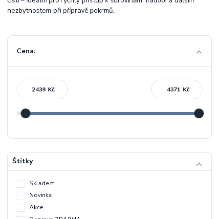
čistí – ideální pro rychlý přístup k surovinám, nádobí a dalším
nezbytnostem při přípravě pokrmů.
Cena:
Kč
Kč
Štítky
Skladem
Novinka
Akce