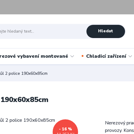
Hledat
rezové vybavení montované
Chladicí zařízení
tůl 2 police 190x60x85cm
e 190x60x85cm
Nerezový prac
- 16 %
provozy. Kons