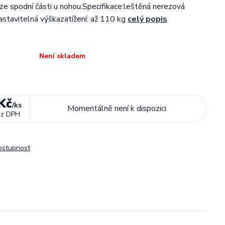
i ze spodní části u nohou.Specifikace:leštěná nerezová
astavitelná výškazatížení: až 110 kg
celý popis
Není skladem
Kč
/
ks
Momentálně není k dispozici
ez DPH
dostupnost