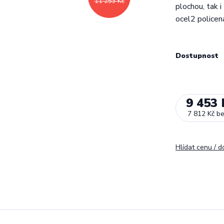
11 253 Kč
plochou, tak 
ocel2 policen
Dostupnost
9 453 
7 812 Kč
b
Hlídat cenu / 