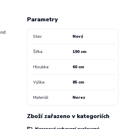
Parametry
pod
Stav
Nový
Šířka
190 cm
Hloubka
60 cm
Výška
85 cm
Materiál
Nerez
Zboží zařazeno v kategoriích
Nerezové vybavení svařované