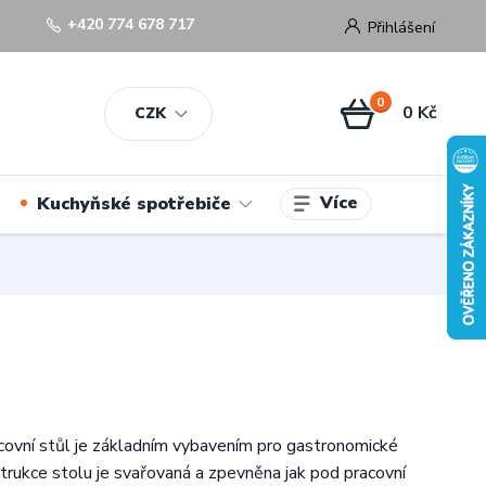
+420 774 678 717
Přihlášení
0
0 Kč
CZK
Více
Kuchyňské spotřebiče
ovní stůl je základním vybavením pro gastronomické
trukce stolu je svařovaná a zpevněna jak pod pracovní