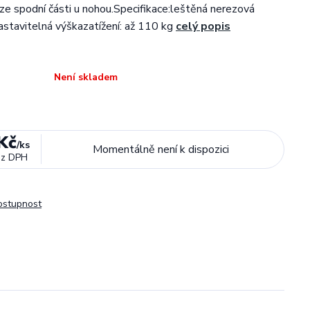
i ze spodní části u nohou.Specifikace:leštěná nerezová
astavitelná výškazatížení: až 110 kg
celý popis
Není skladem
Kč
/
ks
Momentálně není k dispozici
ez DPH
dostupnost