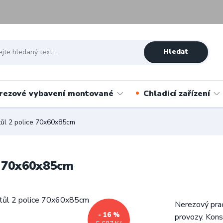
Hledat
rezové vybavení montované
Chladicí zařízení
ůl 2 police 70x60x85cm
e 70x60x85cm
Nerezový prac
- 16 %
provozy. Kons