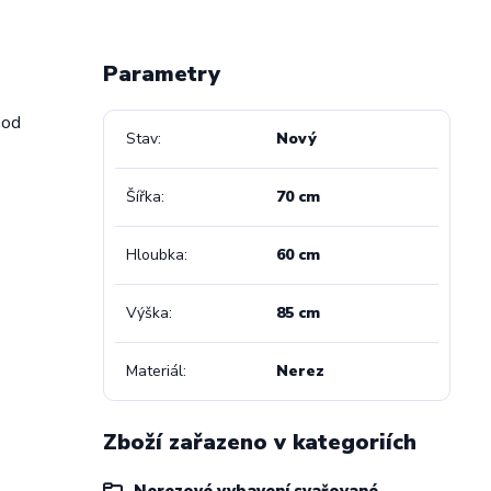
Parametry
pod
Stav
Nový
Šířka
70 cm
Hloubka
60 cm
Výška
85 cm
Materiál
Nerez
Zboží zařazeno v kategoriích
Nerezové vybavení svařované