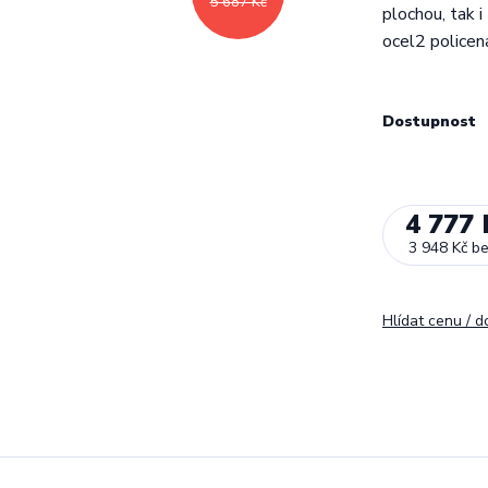
5 687 Kč
plochou, tak 
ocel2 policen
Dostupnost
4 777 
3 948 Kč
b
Hlídat cenu / 