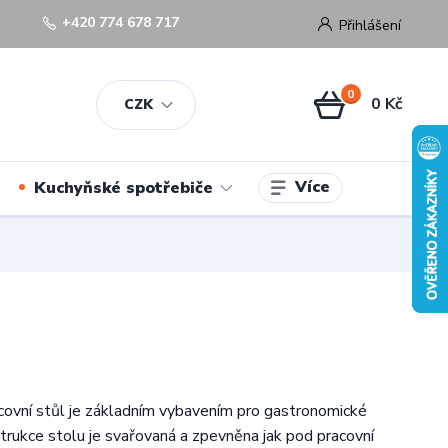
+420 774 678 717
Přihlášení
0
0 Kč
CZK
Více
Kuchyňské spotřebiče
ovní stůl je základním vybavením pro gastronomické
trukce stolu je svařovaná a zpevněna jak pod pracovní