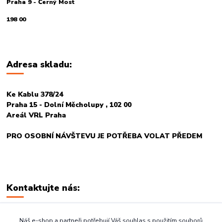
Praha 9 - Černý Most
198 00
Adresa skladu:
Ke Kablu 378/24
Praha 15 - Dolní Měcholupy , 102 00
Areál VRL Praha
PRO OSOBNÍ NÁVŠTEVU JE POTŘEBA VOLAT PŘEDEM
Kontaktujte nás:
+420 774 678 717
Náš e-shop a partneři potřebují Váš souhlas s použitím souborů