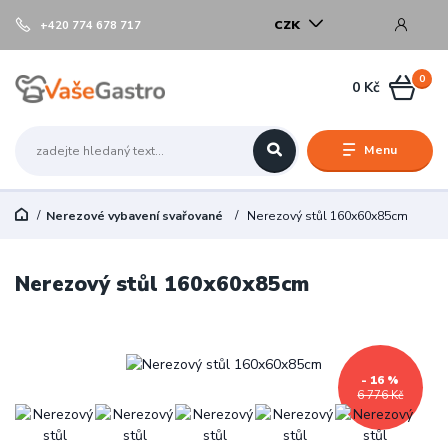
CZK
+420 774 678 717
0
0 Kč
Menu
Nerezové vybavení svařované
Nerezový stůl 160x60x85cm
Nerezový stůl 160x60x85cm
- 16 %
6 776 Kč