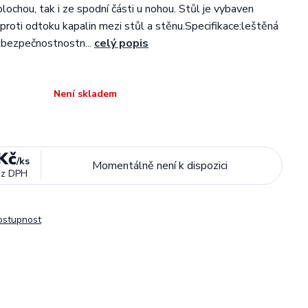
lochou, tak i ze spodní části u nohou. Stůl je vybaven
í proti odtoku kapalin mezi stůl a stěnu.Specifikace:leštěná
lbezpečnostnostn...
celý popis
Není skladem
Kč
/
ks
Momentálně není k dispozici
ez DPH
dostupnost