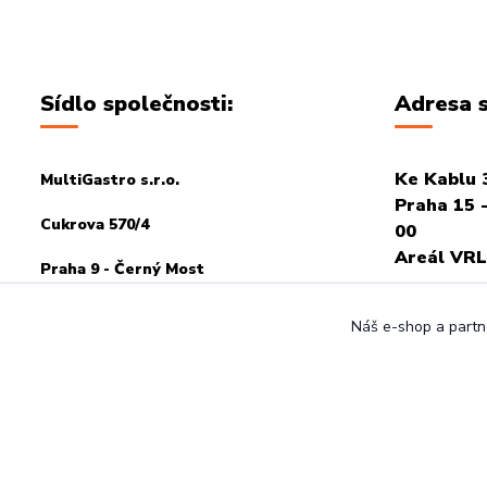
Sídlo společnosti:
Adresa s
Ke Kablu 
MultiGastro s.r.o.
Praha 15 -
Cukrova 570/4
00
Areál VRL
Praha 9 - Černý Most
PRO OSOB
198 00
Náš e-shop a partne
POTŘEBA