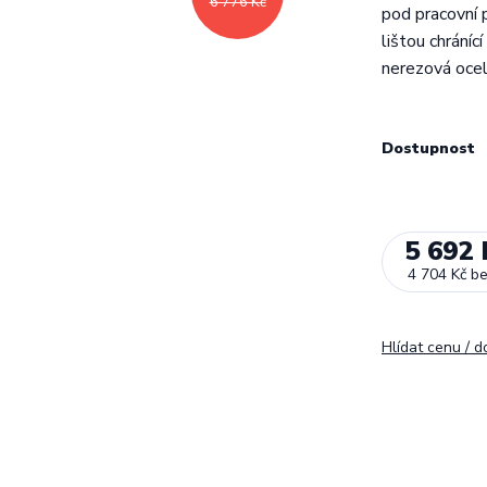
6 776 Kč
pod pracovní p
lištou chráníc
nerezová oce
Dostupnost
5 692 
4 704 Kč
b
Hlídat cenu / 