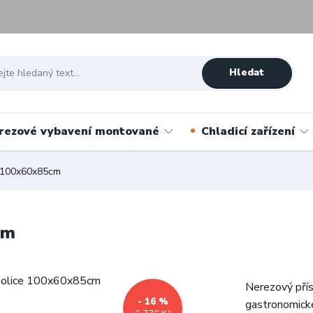
Hledat
rezové vybavení montované
Chladicí zařízení
e 100x60x85cm
cm
Nerezový přís
- 16 %
gastronomické