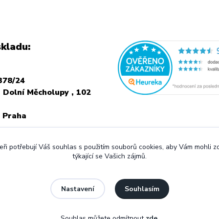
kladu:
378/24
 Dolní Měcholupy , 102
 Praha
NÍ NÁVŠTEVU JE
ři potřebují Váš souhlas s použitím souborů cookies, aby Vám mohli 
 VOLAT PŘEDEM
týkající se Vašich zájmů.
Souhlasím
Nastavení
Souhlas můžete odmítnout
zde
.