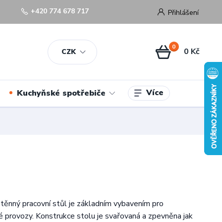
+420 774 678 717
Přihlášení
0
0 Kč
CZK
Více
Kuchyňské spotřebiče
těnný pracovní stůl je základním vybavením pro
 provozy. Konstrukce stolu je svařovaná a zpevněna jak