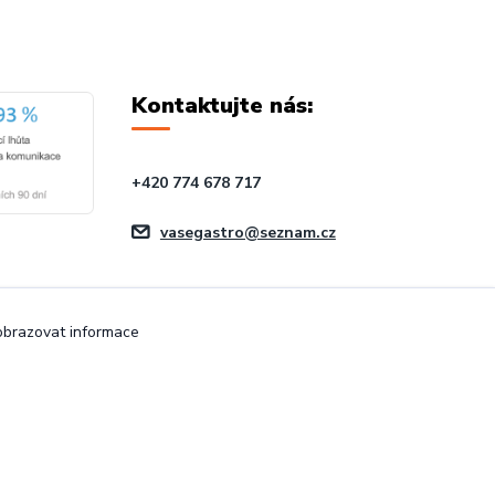
Kontaktujte nás:
+420 774 678 717
vasegastro@seznam.cz
zobrazovat informace
Vytvořeno na
Eshop-rychle.cz