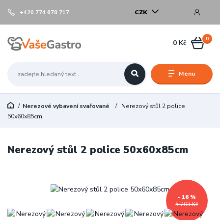
CZK
+420 774 678 717
0
0 Kč
Menu
Nerezové vybavení svařované
Nerezový stůl 2 police
50x60x85cm
Nerezový stůl 2 police 50x60x85cm
- 16 %
5 203 Kč