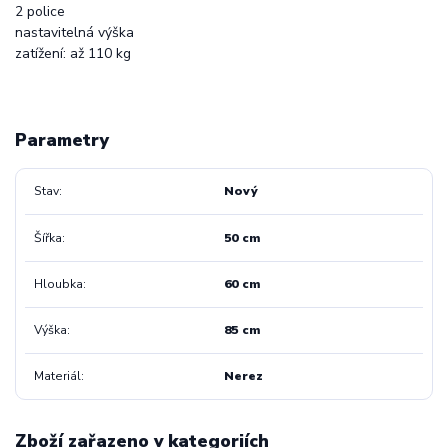
2 police
nastavitelná výška
zatížení: až 110 kg
Parametry
Stav
Nový
Šířka
50 cm
Hloubka
60 cm
Výška
85 cm
Materiál
Nerez
Zboží zařazeno v kategoriích