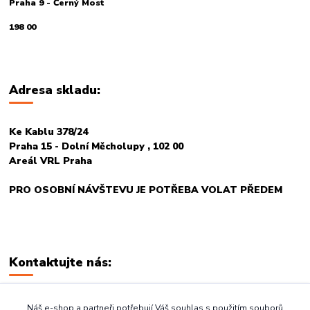
Praha 9 - Černý Most
198 00
Adresa skladu:
Ke Kablu 378/24
Praha 15 - Dolní Měcholupy , 102 00
Areál VRL Praha
PRO OSOBNÍ NÁVŠTEVU JE POTŘEBA VOLAT PŘEDEM
Kontaktujte nás:
+420 774 678 717
Náš e-shop a partneři potřebují Váš souhlas s použitím souborů