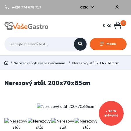
CZK
+420 774 678 717
0
0 Kč
Menu
Nerezové vybavení svařované
Nerezový stůl 200x70x85cm
Nerezový stůl 200x70x85cm
- 16 %
8 470 Kč