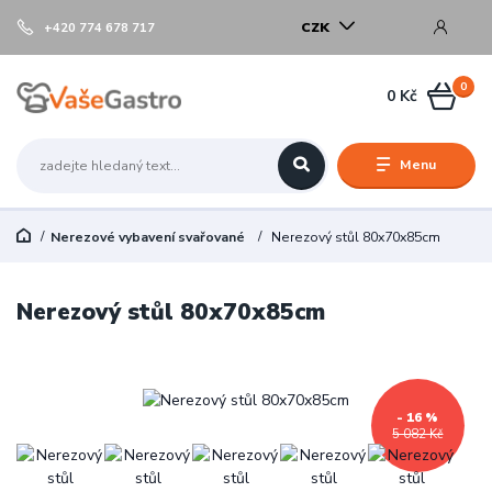
CZK
+420 774 678 717
0
0 Kč
Menu
Nerezové vybavení svařované
Nerezový stůl 80x70x85cm
Nerezový stůl 80x70x85cm
- 16 %
5 082 Kč