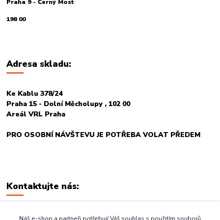
Praha 9 - Černý Most
198 00
Adresa skladu:
Ke Kablu 378/24
Praha 15 - Dolní Měcholupy , 102 00
Areál VRL Praha
PRO OSOBNÍ NÁVŠTEVU JE POTŘEBA VOLAT PŘEDEM
Kontaktujte nás:
+420 774 678 717
Náš e-shop a partneři potřebují Váš souhlas s použitím souborů