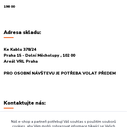
198 00
Adresa skladu:
Ke Kablu 378/24
Praha 15 - Dolní Měcholupy , 102 00
Areál VRL Praha
PRO OSOBNÍ NÁVŠTEVU JE POTŘEBA VOLAT PŘEDEM
Kontaktujte nás:
+420 774 678 717
Náš e-shop a partneři potřebují Váš souhlas s použitím souborů
cookies, aby Vám mohli zobrazovat informace týkající se Vašich