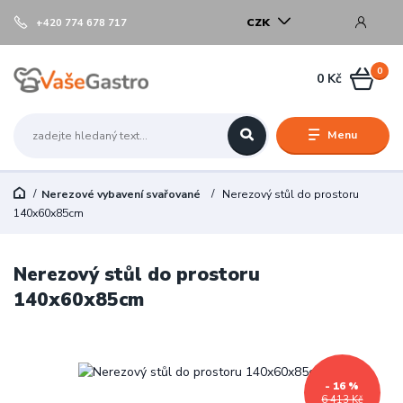
CZK
+420 774 678 717
0
0 Kč
Menu
Nerezové vybavení svařované
Nerezový stůl do prostoru
140x60x85cm
Nerezový stůl do prostoru
140x60x85cm
- 16 %
6 413 Kč