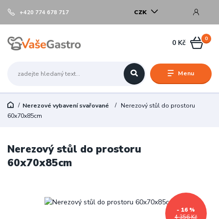
CZK
+420 774 678 717
0
0 Kč
Menu
Nerezové vybavení svařované
Nerezový stůl do prostoru
60x70x85cm
Nerezový stůl do prostoru
60x70x85cm
- 16 %
4 356 Kč