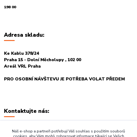
198 00
Adresa skladu:
Ke Kablu 378/24
Praha 15 - Dolní Měcholupy , 102 00
Areál VRL Praha
PRO OSOBNÍ NÁVŠTEVU JE POTŘEBA VOLAT PŘEDEM
Kontaktujte nás:
+420 774 678 717
Náš e-shop a partneři potřebují Váš souhlas s použitím souborů
cookies, aby Vám mohli zobrazovat informace týkající se Vašich