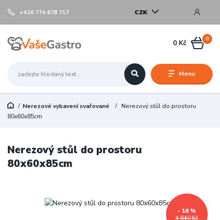
CZK
+420 774 678 717
0
0 Kč
Menu
Nerezové vybavení svařované
Nerezový stůl do prostoru
80x60x85cm
Nerezový stůl do prostoru
80x60x85cm
- 16 %
4 840 Kč