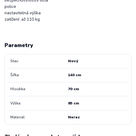
bezpečnostnostní lišta
police
nastavitelná výška
zatížení: až 110 kg
Parametry
Stav
Nový
Šířka
140 cm
Hloubka
70 cm
Výška
85 cm
Materiál
Nerez