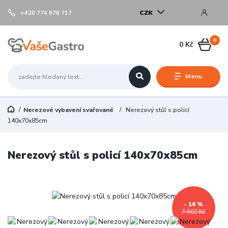
CZK
+420 774 678 717
0
0 Kč
Menu
Nerezové vybavení svařované
Nerezový stůl s policí
140x70x85cm
Nerezový stůl s policí 140x70x85cm
- 16 %
7 502 Kč