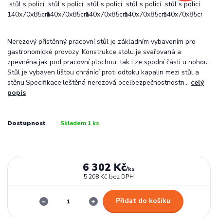
Nerezový přístěnný pracovní stůl je základním vybavením pro
gastronomické provozy. Konstrukce stolu je svařovaná a
zpevněna jak pod pracovní plochou, tak i ze spodní části u nohou.
Stůl je vybaven lištou chránící proti odtoku kapalin mezi stůl a
stěnu.Specifikace:leštěná nerezová ocelbezpečnostnostn...
celý
popis
Dostupnost
Skladem 1 ks
6 302 Kč
/
ks
5 208 Kč
bez DPH
Přidat do košíku