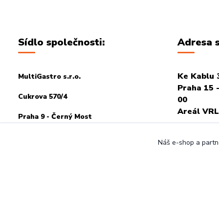
Sídlo společnosti:
Adresa s
Ke Kablu 
MultiGastro s.r.o.
Praha 15 -
Cukrova 570/4
00
Areál VRL
Praha 9 - Černý Most
PRO OSOB
198 00
Náš e-shop a partne
POTŘEBA