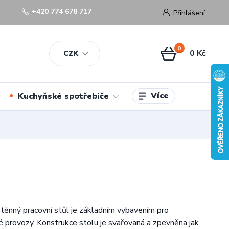
+420 774 678 717
Přihlášení
0
0 Kč
CZK
Více
Kuchyňské spotřebiče
těnný pracovní stůl je základním vybavením pro
 provozy. Konstrukce stolu je svařovaná a zpevněna jak