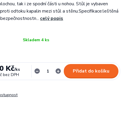
lochou, tak i ze spodní části u nohou. Stůl je vybaven
í proti odtoku kapalin mezi stůl a stěnu.Specifikace:leštěná
lbezpečnostnostn...
celý popis
Skladem 4 ks
0 Kč
/
ks
Přidat do košíku
č
bez DPH
dostupnost