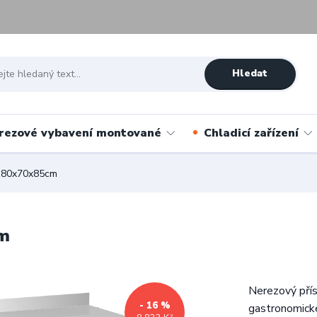
Hledat
rezové vybavení montované
Chladicí zařízení
 180x70x85cm
cm
Nerezový přís
- 16 %
gastronomické