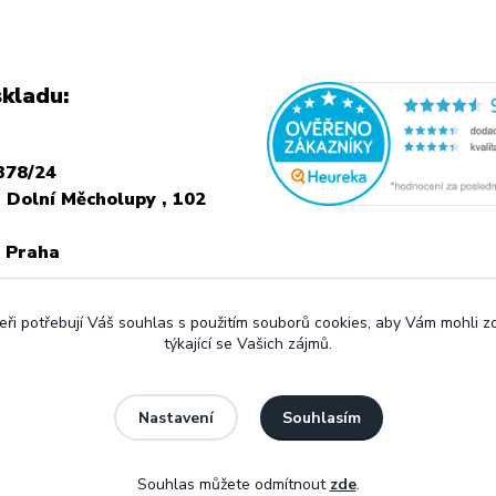
kladu:
378/24
 Dolní Měcholupy , 102
 Praha
NÍ NÁVŠTEVU JE
ři potřebují Váš souhlas s použitím souborů cookies, aby Vám mohli 
 VOLAT PŘEDEM
týkající se Vašich zájmů.
Souhlasím
Nastavení
Souhlas můžete odmítnout
zde
.