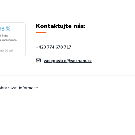
Kontaktujte nás:
+420 774 678 717
vasegastro@seznam.cz
zobrazovat informace
Vytvořeno na
Eshop-rychle.cz