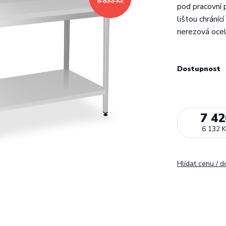
8 833 Kč
pod pracovní p
lištou chráníc
nerezová oce
Dostupnost
7 42
6 132 K
Hlídat cenu / 