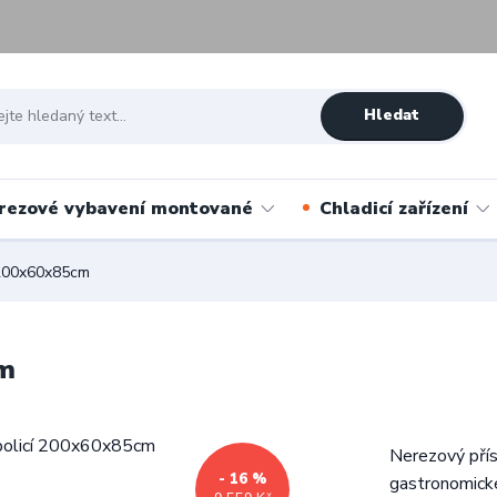
Hledat
rezové vybavení montované
Chladicí zařízení
 200x60x85cm
cm
Nerezový přís
- 16 %
gastronomické