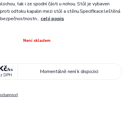
lochou, tak i ze spodní části u nohou. Stůl je vybaven
í proti odtoku kapalin mezi stůl a stěnu.Specifikace:leštěná
lbezpečnostnostn...
celý popis
Není skladem
Kč
/
ks
Momentálně není k dispozici
ez DPH
dostupnost