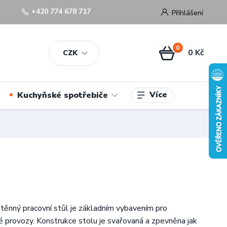
+420 774 678 717
Přihlášení
0
0 Kč
CZK
Více
Kuchyňské spotřebiče
těnný pracovní stůl je základním vybavením pro
 provozy. Konstrukce stolu je svařovaná a zpevněna jak