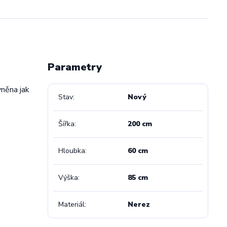
Parametry
vněna jak
Stav
Nový
Šířka
200 cm
Hloubka
60 cm
Výška
85 cm
Materiál
Nerez