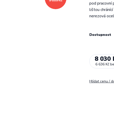
9 559 Kč
pod pracovní p
lištou chráníc
nerezová oce
Dostupnost
8 030 
6 636 Kč
b
Hlídat cenu / 