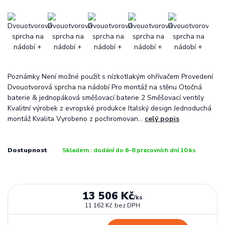
Poznámky Není možné použít s nízkotlakým ohřívačem Provedení
Dvouotvorová sprcha na nádobí Pro montáž na stěnu Otočná
baterie & jednopáková směšovací baterie 2 Směšovací ventily
Kvalitní výrobek z evropské produkce Italský design Jednoduchá
montáž Kvalita Vyrobeno z pochromovan...
celý popis
Dostupnost
Skladem : dodání do 6-8 pracovních dní 10 ks
13 506 Kč
/
ks
11 162 Kč
bez DPH