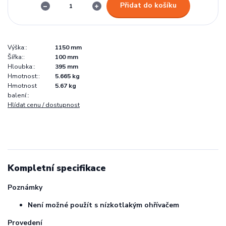
Přidat do košíku
Výška::
1150 mm
Šířka::
100 mm
Hloubka::
395 mm
Hmotnost::
5.665 kg
Hmotnost
5.67 kg
balení::
Hlídat cenu / dostupnost
Kompletní specifikace
Poznámky
Není možné použít s nízkotlakým ohřívačem
Provedení