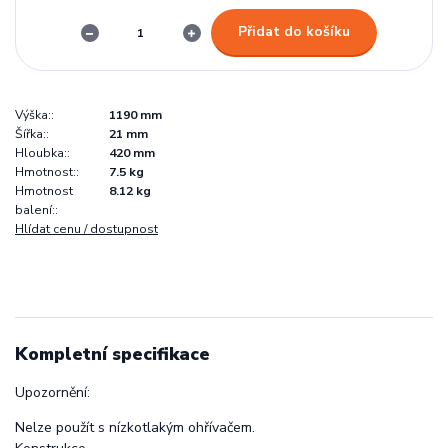
Přidat do košíku
Výška::
1190 mm
Šířka::
21 mm
Hloubka::
420 mm
Hmotnost::
7.5 kg
Hmotnost
8.12 kg
balení::
Hlídat cenu / dostupnost
Kompletní specifikace
Upozornění:
Nelze použít s nízkotlakým ohřívačem.