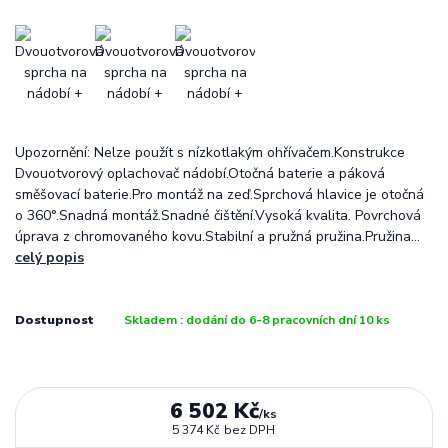
Upozornění: Nelze použít s nízkotlakým ohřívačem.Konstrukce
Dvouotvorový oplachovač nádobí.Otočná baterie a páková
směšovací baterie.Pro montáž na zeď.Sprchová hlavice je otočná
o 360°.Snadná montáž.Snadné čištění.Vysoká kvalita. Povrchová
úprava z chromovaného kovu.Stabilní a pružná pružina.Pružina...
celý popis
Dostupnost
Skladem : dodání do 6-8 pracovních dní 10 ks
6 502 Kč
/
ks
5 374 Kč
bez DPH