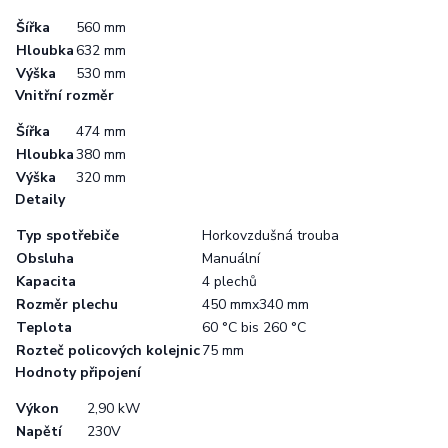
Šířka
560 mm
Hloubka
632 mm
Výška
530 mm
Vnitřní rozměr
Šířka
474 mm
Hloubka
380 mm
Výška
320 mm
Detaily
Typ spotřebiče
Horkovzdušná trouba
Obsluha
Manuální
Kapacita
4 plechů
Rozměr plechu
450 mmx340 mm
Teplota
60 °C bis 260 °C
Rozteč policových kolejnic
75 mm
Hodnoty připojení
Výkon
2,90 kW
Napětí
230V