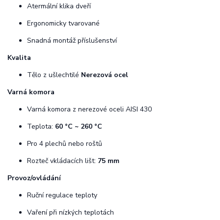
Atermální klika dveří
Ergonomicky tvarované
Snadná montáž příslušenství
Kvalita
Tělo z ušlechtilé
Nerezová ocel
Varná komora
Varná komora z nerezové oceli AISI 430
Teplota:
60 °C ~ 260 °C
Pro 4 plechů nebo roštů
Rozteč vkládacích lišt:
75 mm
Provoz/ovládání
Ruční regulace teploty
Vaření při nízkých teplotách