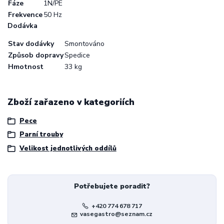
Fáze
1N/PE
Frekvence
50 Hz
Dodávka
Stav dodávky
Smontováno
Způsob dopravy
Spedice
Hmotnost
33 kg
Zboží zařazeno v kategoriích
Pece
Parní trouby
Velikost jednotlivých oddílů
Potřebujete poradit?
+420 774 678 717
vasegastro@seznam.cz