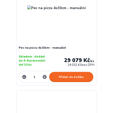
Pec na pizzu 4x30cm - manuální
Skladem : dodání
29 079 Kč
do 6-8 pracovních
/
ks
dní 10 ks
24 032 Kč
bez DPH
Přidat do košíku