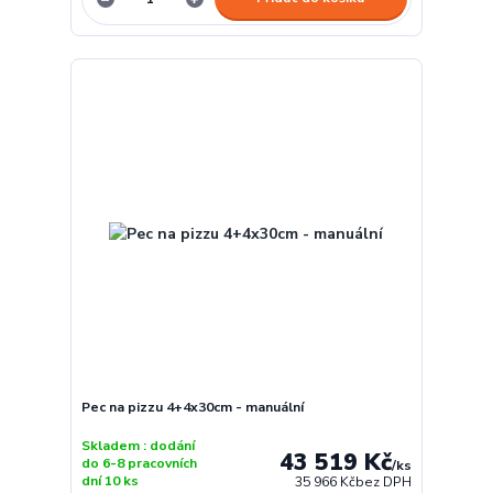
Pec na pizzu 4+4x30cm - manuální
Skladem : dodání
43 519 Kč
do 6-8 pracovních
/
ks
dní 10 ks
35 966 Kč
bez DPH