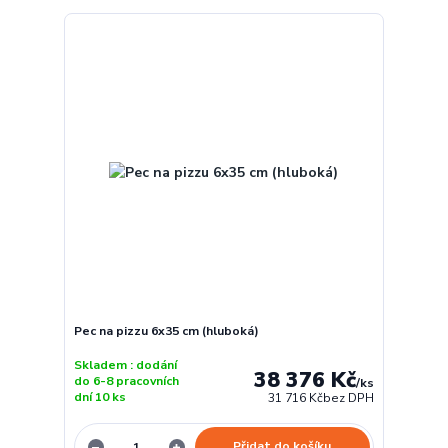
Pec na pizzu 6x35 cm (hluboká)
Skladem : dodání
38 376 Kč
do 6-8 pracovních
/
ks
dní 10 ks
31 716 Kč
bez DPH
Přidat do košíku