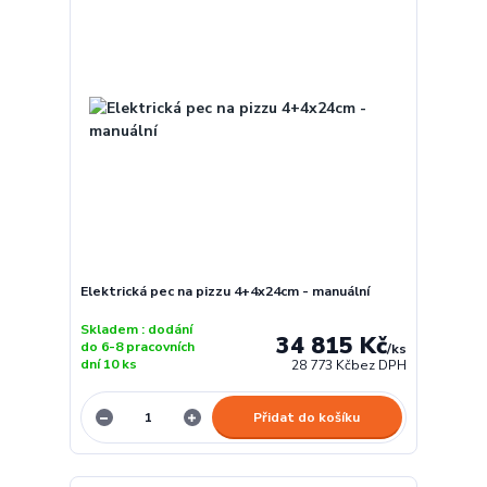
Elektrická pec na pizzu 4+4x24cm - manuální
Skladem : dodání
34 815 Kč
do 6-8 pracovních
/
ks
dní 10 ks
28 773 Kč
bez DPH
Přidat do košíku