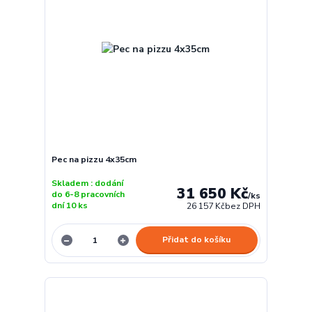
Pec na pizzu 4x35cm
Skladem : dodání
31 650 Kč
do 6-8 pracovních
/
ks
dní 10 ks
26 157 Kč
bez DPH
Přidat do košíku