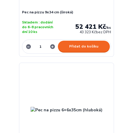
Pec na pizzu 9x34 cm (široká)
Skladem : dodání
52 421 Kč
do 6-8 pracovních
/
ks
dní 10 ks
43 323 Kč
bez DPH
Přidat do košíku