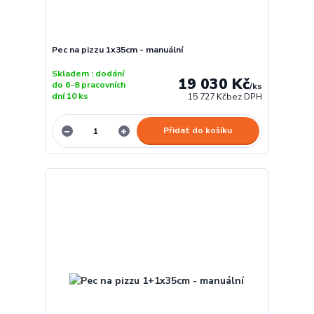
Pec na pizzu 1x35cm - manuální
Skladem : dodání
19 030 Kč
do 6-8 pracovních
/
ks
dní 10 ks
15 727 Kč
bez DPH
Přidat do košíku