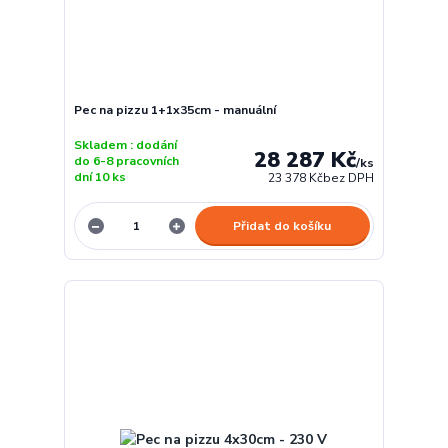
Pec na pizzu 1+1x35cm - manuální
Skladem : dodání
28 287 Kč
do 6-8 pracovních
/
ks
dní 10 ks
23 378 Kč
bez DPH
Přidat do košíku