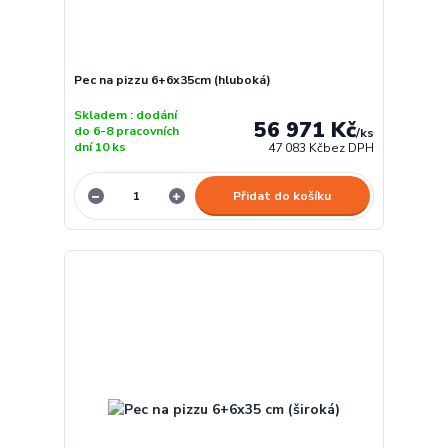
Pec na pizzu 6+6x35cm (hluboká)
Skladem : dodání
56 971 Kč
do 6-8 pracovních
/
ks
dní 10 ks
47 083 Kč
bez DPH
Přidat do košíku