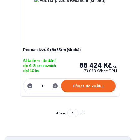
Pec na pizzu 9+9x35cm (široká)
Skladem : dodání
88 424 Kč
do 6-8 pracovních
/
ks
dní 10 ks
73 078 Kč
bez DPH
Přidat do košíku
strana
z 1