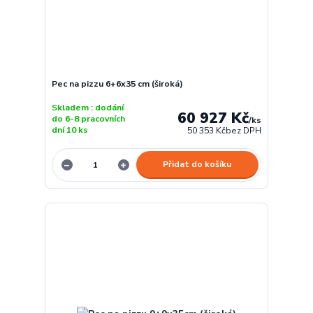
Pec na pizzu 6+6x35 cm (široká)
Skladem : dodání
60 927 Kč
do 6-8 pracovních
/
ks
dní 10 ks
50 353 Kč
bez DPH
Přidat do košíku