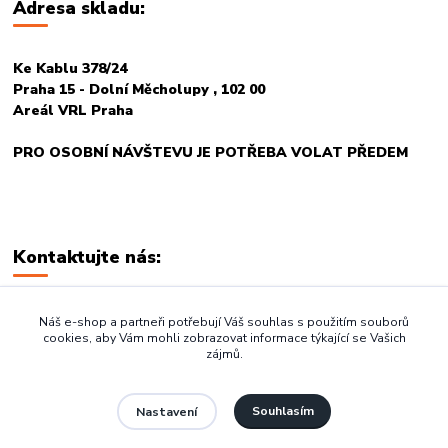
Adresa skladu:
Ke Kablu 378/24
Praha 15 - Dolní Měcholupy , 102 00
Areál VRL Praha
PRO OSOBNÍ NÁVŠTEVU JE POTŘEBA VOLAT PŘEDEM
Kontaktujte nás:
+420 774 678 717
Náš e-shop a partneři potřebují Váš souhlas s použitím souborů
cookies, aby Vám mohli zobrazovat informace týkající se Vašich
zájmů.
vasegastro@seznam.cz
Souhlasím
Nastavení