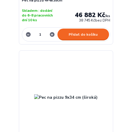
Pec na pizzu 4+4x35cm
Skladem : dodání
46 882 Kč
do 6-8 pracovních
/
ks
dní 10 ks
38 745 Kč
bez DPH
Přidat do košíku