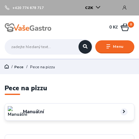
CZK
+420 774 678 717
0
0 Kč
Menu
Pece
Pece na pizzu
Pece na pizzu
Manuální