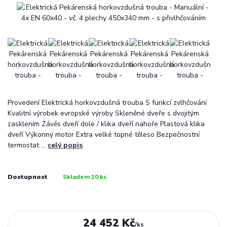
Provedení Elektrická horkovzdušná trouba S funkcí zvlhčování
Kvalitní výrobek evropské výroby Skleněné dveře s dvojitým
zasklením Závěs dveří dole / klika dveří nahoře Plastová klika
dveří Výkonný motor Extra velké topné těleso Bezpečnostní
termostat ...
celý popis
Dostupnost
Skladem 10 ks
24 452 Kč
/
ks