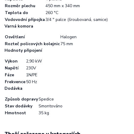
Rozměr plechu
450 mm x 340 mm
Teplota do
260 °C
Vodovodní přípojka
3/4 " palce (šroubovaná, samice)
Varná komora
Osvětlení
Halogen
Rozteč policových kolejnic
75 mm
Hodnoty připojení
Výkon
2,90 kW
Napětí
230V
Fáze
1N/PE
Frekvence
50 Hz
Dodávka
Způsob dopravy
Spedice
Stav dodávky
Smontováno
Hmotnost
35 kg
Zboží zařazeno v kategoriích