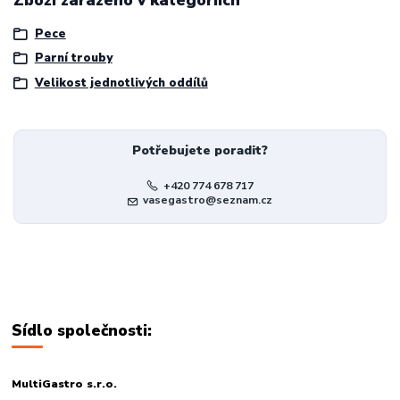
Pece
Parní trouby
Velikost jednotlivých oddílů
Potřebujete poradit?
+420 774 678 717
vasegastro@seznam.cz
Sídlo společnosti:
MultiGastro s.r.o.