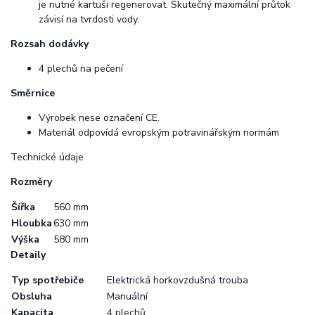
je nutné kartuši regenerovat. Skutečný maximální průtok
závisí na tvrdosti vody.
Rozsah dodávky
4 plechů na pečení
Směrnice
Výrobek nese označení CE.
Materiál odpovídá evropským potravinářským normám
Technické údaje
Rozměry
Šířka
560 mm
Hloubka
630 mm
Výška
580 mm
Detaily
Typ spotřebiče
Elektrická horkovzdušná trouba
Obsluha
Manuální
Kapacita
4 plechů