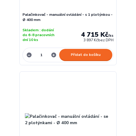
Palačinkovač - manuální ovládání - s 1 plotýnkou -
Ø 400 mm
Skladem : dodání
4 715 Kč
do 6-8 pracovních
/
ks
dní 10 ks
3 897 Kč
bez DPH
Přidat do košíku