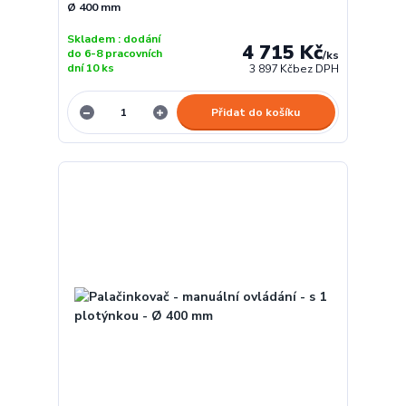
Ø 400 mm
Skladem : dodání
4 715 Kč
do 6-8 pracovních
/
ks
dní 10 ks
3 897 Kč
bez DPH
Přidat do košíku