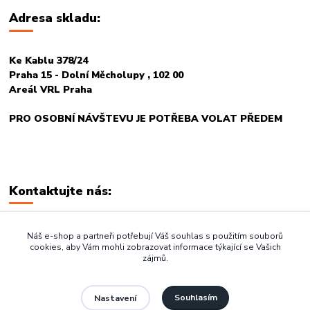
Adresa skladu:
Ke Kablu 378/24
Praha 15 - Dolní Měcholupy , 102 00
Areál VRL Praha
PRO OSOBNÍ NÁVŠTEVU JE POTŘEBA VOLAT PŘEDEM
Kontaktujte nás:
+420 774 678 717
Náš e-shop a partneři potřebují Váš souhlas s použitím souborů
cookies, aby Vám mohli zobrazovat informace týkající se Vašich
zájmů.
vasegastro@seznam.cz
Souhlasím
Nastavení