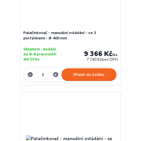
Palačinkovač - manuální ovládání - se 2
plotýnkami - Ø 400 mm
Skladem : dodání
9 366 Kč
do 6-8 pracovních
/
ks
dní 10 ks
7 740 Kč
bez DPH
Přidat do košíku