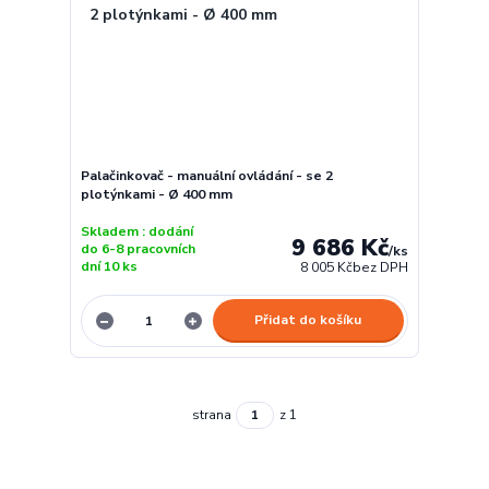
Palačinkovač - manuální ovládání - se 2
plotýnkami - Ø 400 mm
Skladem : dodání
9 686 Kč
do 6-8 pracovních
/
ks
dní 10 ks
8 005 Kč
bez DPH
Přidat do košíku
strana
z 1