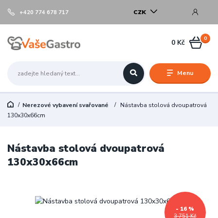
CZK
+420 774 678 717
0
0 Kč
Menu
Nerezové vybavení svařované
Nástavba stolová dvoupatrová
130x30x66cm
Nástavba stolová dvoupatrová
130x30x66cm
- 16 %
3 751 Kč