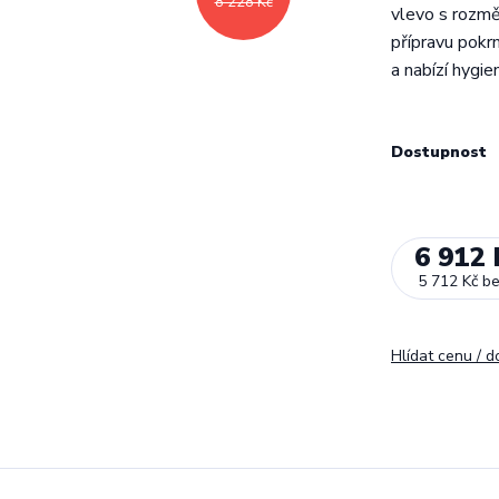
8 228 Kč
vlevo s rozmě
přípravu pokr
a nabízí hygie
Dostupnost
6 912 
5 712 Kč
b
Hlídat cenu / 