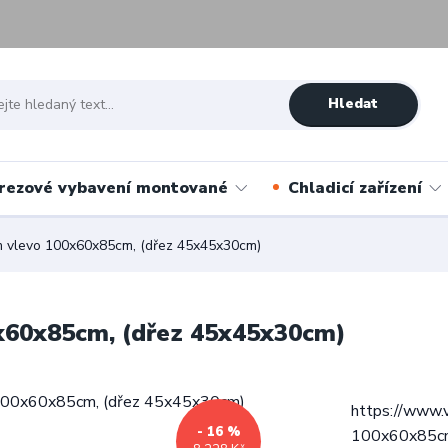
Hledat
rezové vybavení montované
Chladicí zařízení
m vlevo 100x60x85cm, (dřez 45x45x30cm)
x60x85cm, (dřez 45x45x30cm)
https://www.
- 16 %
100x60x85cm