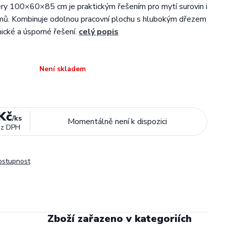
ry 100×60×85 cm je praktickým řešením pro mytí surovin i
mů. Kombinuje odolnou pracovní plochu s hlubokým dřezem
nické a úsporné řešení.
celý popis
Není skladem
Kč
/
ks
Momentálně není k dispozici
ez DPH
dostupnost
Zboží zařazeno v kategoriích