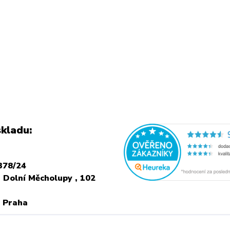
kladu:
378/24
 Dolní Měcholupy , 102
 Praha
NÍ NÁVŠTEVU JE