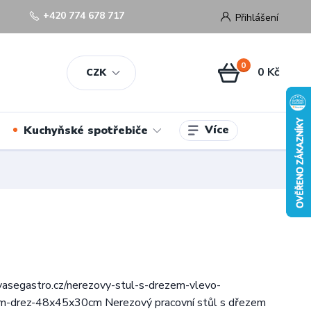
+420 774 678 717
Přihlášení
0
0 Kč
CZK
Více
Kuchyňské spotřebiče
vasegastro.cz/nerezovy-stul-s-drezem-vlevo-
-drez-48x45x30cm Nerezový pracovní stůl s dřezem