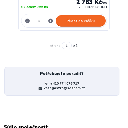
2 783 Kč
/
ks
Skladem 266 ks
2 300 Kč
bez DPH
Přidat do košíku
strana
z 1
Potřebujete poradit?
+420 774 678 717
vasegastro@seznam.cz
Sídlo společnosti: