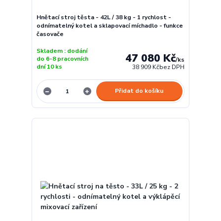
Hnětací stroj těsta - 42L / 38 kg - 1 rychlost -
odnímatelný kotel a sklapovací míchadlo - funkce
časovače
Skladem : dodání
47 080 Kč
do 6-8 pracovních
/
ks
dní 10 ks
38 909 Kč
bez DPH
Přidat do košíku