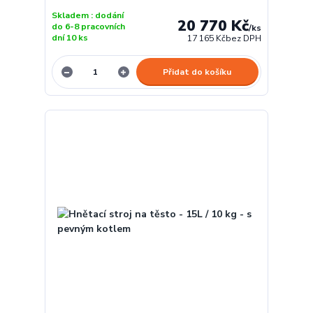
Skladem : dodání
20 770 Kč
do 6-8 pracovních
/
ks
dní 10 ks
17 165 Kč
bez DPH
Přidat do košíku