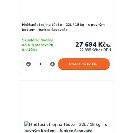
Hnětací stroj na těsto - 22L / 18 kg - s pevným
kotlem - funkce časovače
Skladem : dodání
27 694 Kč
do 6-8 pracovních
/
ks
dní 10 ks
22 888 Kč
bez DPH
Přidat do košíku