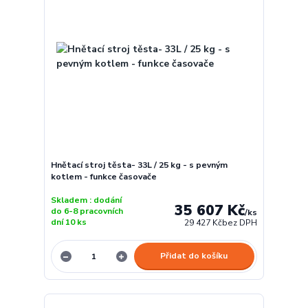
Hnětací stroj těsta- 33L / 25 kg - s pevným
kotlem - funkce časovače
Skladem : dodání
35 607 Kč
do 6-8 pracovních
/
ks
dní 10 ks
29 427 Kč
bez DPH
Přidat do košíku