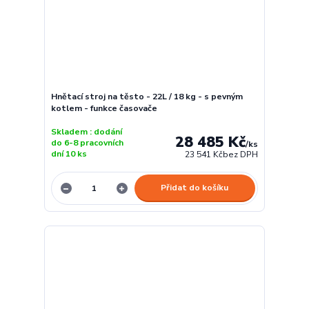
Hnětací stroj na těsto - 22L / 18 kg - s pevným
kotlem - funkce časovače
Skladem : dodání
28 485 Kč
do 6-8 pracovních
/
ks
dní 10 ks
23 541 Kč
bez DPH
Přidat do košíku