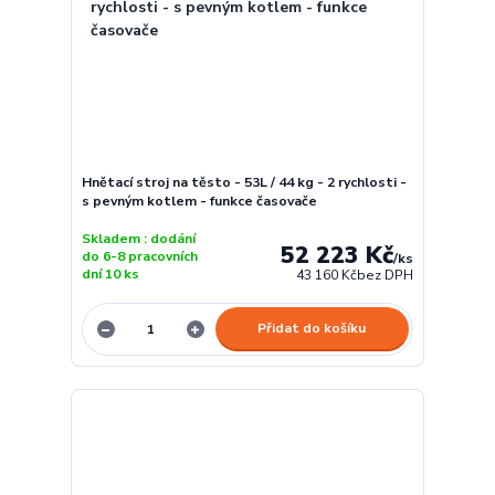
Hnětací stroj na těsto - 53L / 44 kg - 2 rychlosti -
s pevným kotlem - funkce časovače
Skladem : dodání
52 223 Kč
do 6-8 pracovních
/
ks
dní 10 ks
43 160 Kč
bez DPH
Přidat do košíku