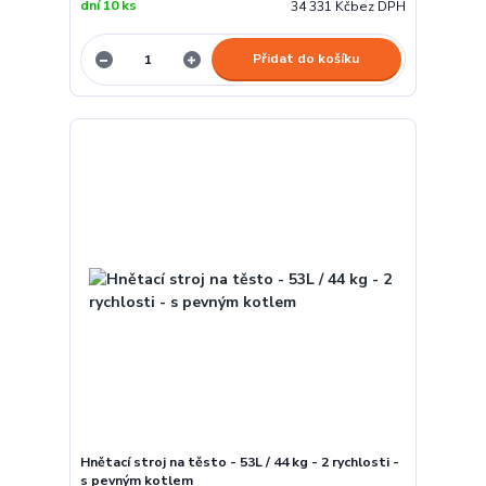
dní 10 ks
34 331 Kč
bez DPH
Přidat do košíku
Hnětací stroj na těsto - 53L / 44 kg - 2 rychlosti -
s pevným kotlem