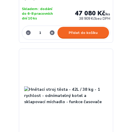
Skladem : dodání
47 080 Kč
do 6-8 pracovních
/
ks
dní 10 ks
38 909 Kč
bez DPH
Přidat do košíku