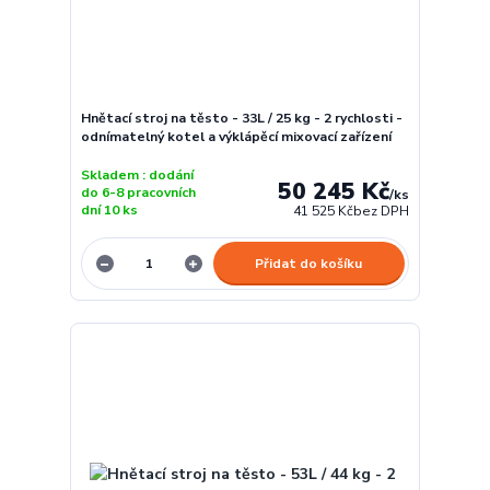
Hnětací stroj na těsto - 33L / 25 kg - 2 rychlosti -
odnímatelný kotel a výklápěcí mixovací zařízení
Skladem : dodání
50 245 Kč
do 6-8 pracovních
/
ks
dní 10 ks
41 525 Kč
bez DPH
Přidat do košíku