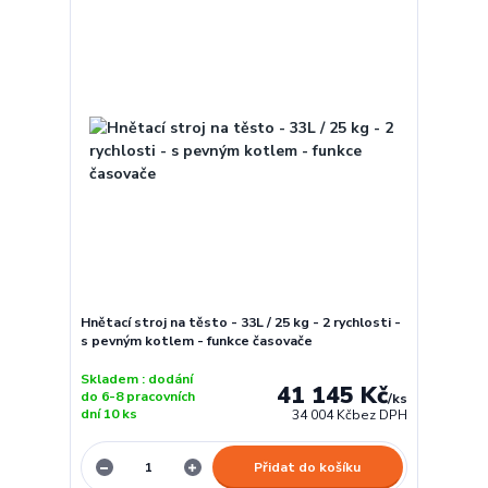
Hnětací stroj na těsto - 33L / 25 kg - 2 rychlosti -
s pevným kotlem - funkce časovače
Skladem : dodání
41 145 Kč
do 6-8 pracovních
/
ks
dní 10 ks
34 004 Kč
bez DPH
Přidat do košíku