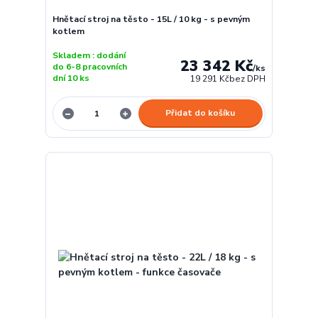
Hnětací stroj na těsto - 15L / 10 kg - s pevným
kotlem
Skladem : dodání
23 342 Kč
do 6-8 pracovních
/
ks
dní 10 ks
19 291 Kč
bez DPH
Přidat do košíku