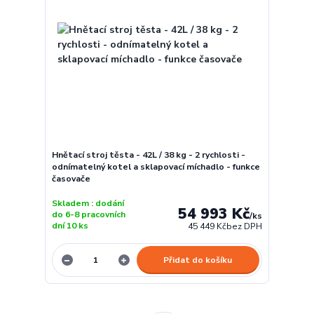
Hnětací stroj těsta - 42L / 38 kg - 2 rychlosti -
odnímatelný kotel a sklapovací míchadlo - funkce
časovače
Skladem : dodání
54 993 Kč
do 6-8 pracovních
/
ks
dní 10 ks
45 449 Kč
bez DPH
Přidat do košíku