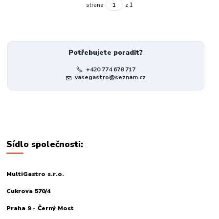
strana
z 1
Potřebujete poradit?
+420 774 678 717
vasegastro@seznam.cz
Sídlo společnosti:
MultiGastro s.r.o.
Cukrova 570/4
Praha 9 - Černý Most