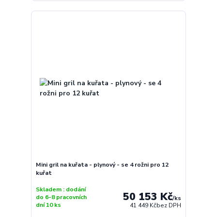
Mini gril na kuřata - plynový - se 4 rožni pro 12
kuřat
Skladem : dodání
50 153 Kč
do 6-8 pracovních
/
ks
dní 10 ks
41 449 Kč
bez DPH