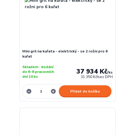
Mini gril na kuřata - elektrický - se 2 rožni pro 6
kuřat
Skladem : dodání
37 934 Kč
do 6-8 pracovních
/
ks
dní 10 ks
31 350 Kč
bez DPH
Přidat do košíku