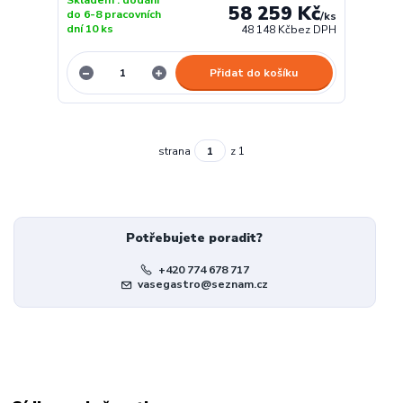
58 259 Kč
do 6-8 pracovních
/
ks
dní 10 ks
48 148 Kč
bez DPH
Přidat do košíku
strana
z 1
Potřebujete poradit?
+420 774 678 717
vasegastro@seznam.cz