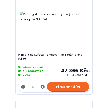
Mini gril na kuřata - plynový - se 3 rožni pro 9
kuřat
Skladem : dodání
42 366 Kč
do 6-8 pracovních
/
ks
dní 10 ks
35 013 Kč
bez DPH
Přidat do košíku