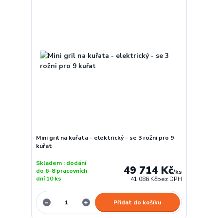
Mini gril na kuřata - elektrický - se 3 rožni pro 9
kuřat
Skladem : dodání
49 714 Kč
do 6-8 pracovních
/
ks
dní 10 ks
41 086 Kč
bez DPH
Přidat do košíku