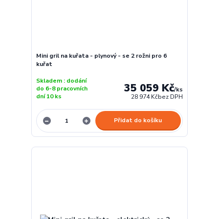
Mini gril na kuřata - plynový - se 2 rožni pro 6
kuřat
Skladem : dodání
35 059 Kč
do 6-8 pracovních
/
ks
dní 10 ks
28 974 Kč
bez DPH
Přidat do košíku