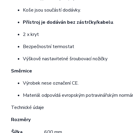
Koše jsou součástí dodávky.
Přístroj je dodáván bez zástrčky/kabelu
.
2 x kryt
Bezpečnostní termostat
Výškově nastavitelné šroubovací nožičky
Směrnice
Výrobek nese označení CE.
Materiál odpovídá evropským potravinářským norm
Technické údaje
Rozměry
Šířka
600 mm