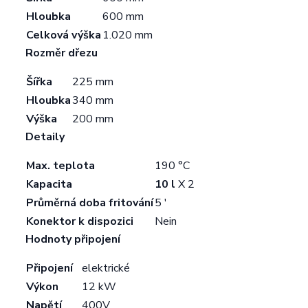
Hloubka
600 mm
Celková výška
1.020 mm
Rozměr dřezu
Šířka
225 mm
Hloubka
340 mm
Výška
200 mm
Detaily
Max. teplota
190 °C
Kapacita
10 l
X 2
Průměrná doba fritování
5 '
Konektor k dispozici
Nein
Hodnoty připojení
Připojení
elektrické
Výkon
12 kW
Napětí
400V