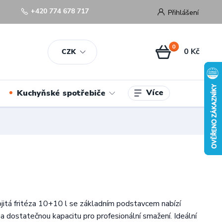
+420 774 678 717
Přihlášení
0
0 Kč
CZK
Více
Kuchyňské spotřebiče
ojitá fritéza 10+10 l se základním podstavcem nabízí
a dostatečnou kapacitu pro profesionální smažení. Ideální