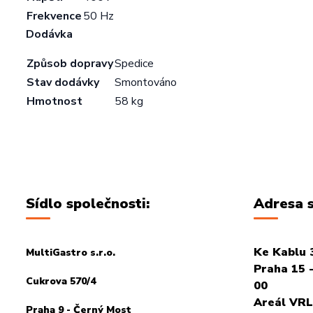
Frekvence
50 Hz
Dodávka
Způsob dopravy
Spedice
Stav dodávky
Smontováno
Hmotnost
58 kg
Sídlo společnosti:
Adresa s
Ke Kablu 
MultiGastro s.r.o.
Praha 15 -
Cukrova 570/4
00
Areál VRL
Praha 9 - Černý Most