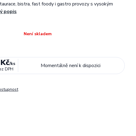
taurace, bistra, fast foody i gastro provozy s vysokým
ý popis
Není skladem
 Kč
/
ks
Momentálně není k dispozici
ez DPH
dostupnost