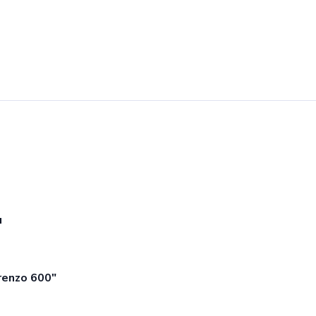
u
orenzo 600"