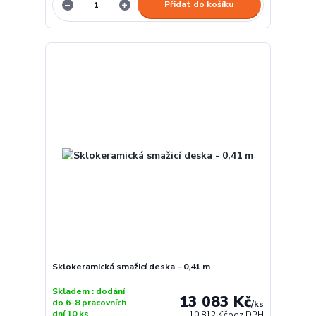
Přidat do košíku
Sklokeramická smažicí deska - 0,41 m
Skladem : dodání
13 083 Kč
do 6-8 pracovních
/
ks
dní 10 ks
10 812 Kč
bez DPH