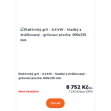
Elektrický gril - 4,4 kW - hladký a drážkovaný -
grilovací plocha: 600x335 mm
8 752 Kč
/
ks
Není skladem
7 233 Kč
bez DPH
Detail