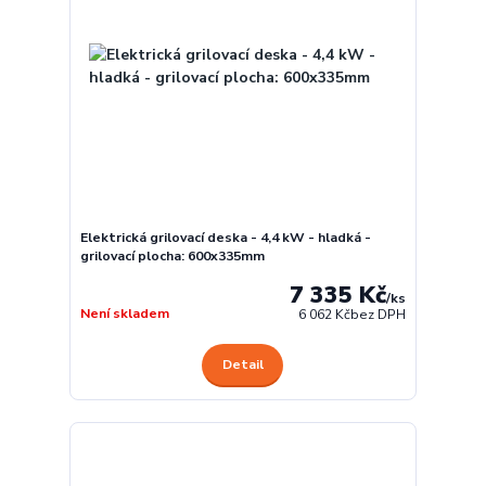
Elektrická grilovací deska - 4,4 kW - hladká -
grilovací plocha: 600x335mm
7 335 Kč
/
ks
Není skladem
6 062 Kč
bez DPH
Detail