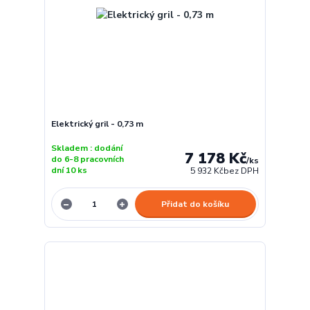
Elektrický gril - 0,73 m
Skladem : dodání
7 178 Kč
do 6-8 pracovních
/
ks
dní 10 ks
5 932 Kč
bez DPH
Přidat do košíku