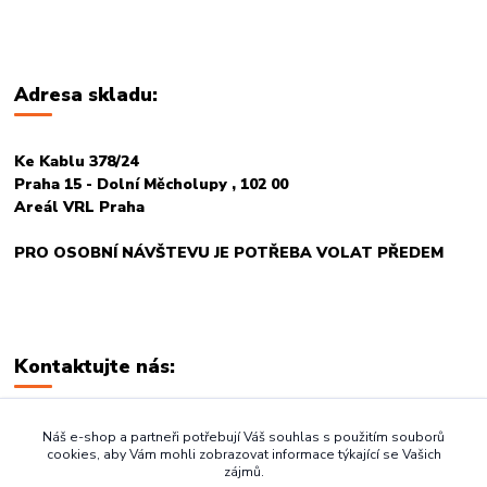
Adresa skladu:
Ke Kablu 378/24
Praha 15 - Dolní Měcholupy , 102 00
Areál VRL Praha
PRO OSOBNÍ NÁVŠTEVU JE POTŘEBA VOLAT PŘEDEM
Kontaktujte nás:
+420 774 678 717
Náš e-shop a partneři potřebují Váš souhlas s použitím souborů
cookies, aby Vám mohli zobrazovat informace týkající se Vašich
zájmů.
vasegastro@seznam.cz