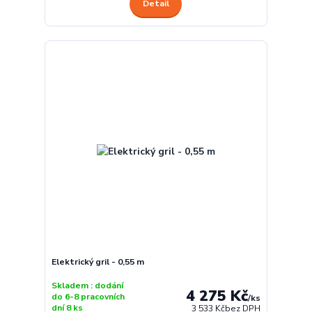
Detail
Elektrický gril - 0,55 m
Skladem : dodání
4 275 Kč
do 6-8 pracovních
/
ks
dní 8 ks
3 533 Kč
bez DPH