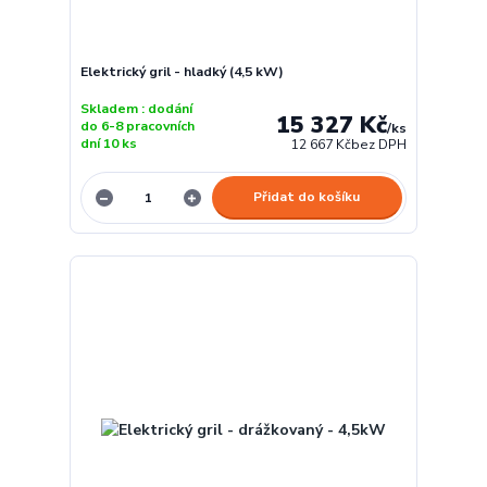
Elektrický gril - hladký (4,5 kW)
Skladem : dodání
15 327 Kč
do 6-8 pracovních
/
ks
dní 10 ks
12 667 Kč
bez DPH
Přidat do košíku