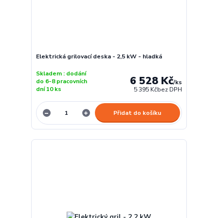
Elektrická grilovací deska - 2,5 kW - hladká
Skladem : dodání
6 528 Kč
do 6-8 pracovních
/
ks
dní 10 ks
5 395 Kč
bez DPH
Přidat do košíku