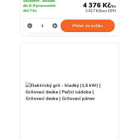
Skladem : dodání
4 376 Kč
do 6-8 pracovních
/
ks
dní 7 ks
3 617 Kč
bez DPH
Přidat do košíku