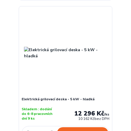
Elektrická grilovací deska - 5 kW - hladká
Skladem : dodání
12 296 Kč
do 6-8 pracovních
/
ks
dní 9 ks
10 162 Kč
bez DPH