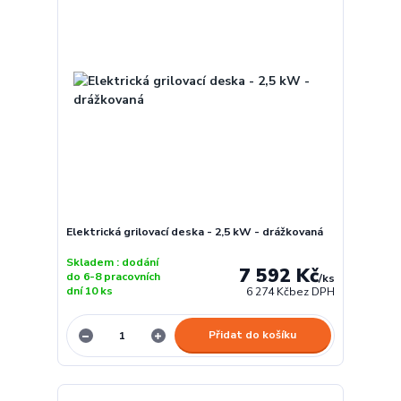
Elektrická grilovací deska - 2,5 kW - drážkovaná
Skladem : dodání
7 592 Kč
do 6-8 pracovních
/
ks
dní 10 ks
6 274 Kč
bez DPH
Přidat do košíku