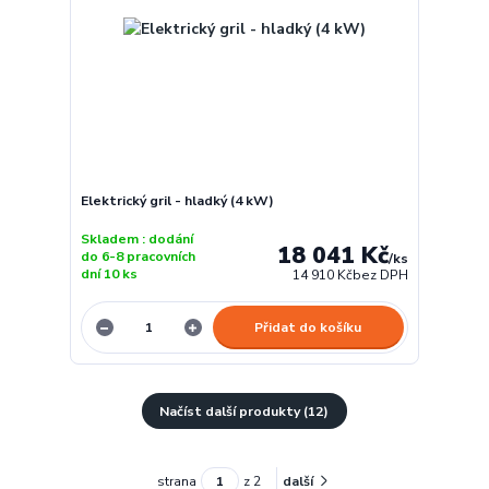
Elektrický gril - hladký (4 kW)
Skladem : dodání
18 041 Kč
do 6-8 pracovních
/
ks
dní 10 ks
14 910 Kč
bez DPH
Přidat do košíku
Načíst další produkty (12)
strana
z 2
další