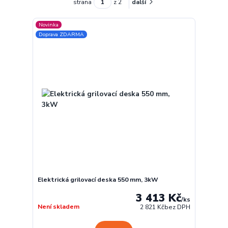
strana
z 2
další
Novinka
Doprava ZDARMA
Elektrická grilovací deska 550 mm, 3kW
3 413 Kč
/
ks
Není skladem
2 821 Kč
bez DPH