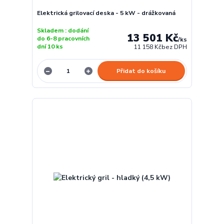
Elektrická grilovací deska - 5 kW - drážkovaná
Skladem : dodání
13 501 Kč
do 6-8 pracovních
/
ks
dní 10 ks
11 158 Kč
bez DPH
Přidat do košíku