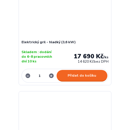
Elektrický gril - hladký (3,6 kW)
Skladem : dodání
17 690 Kč
do 6-8 pracovních
/
ks
dní 10 ks
14 620 Kč
bez DPH
Přidat do košíku