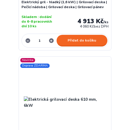
Elektrický gril - hladký (1,6 kW) | Grilovací deska |
Pečící nádoba | Grilovací deska | Grilovací pánev
Skladem : dodání
4 913 Kč
do 6-8 pracovních
/
ks
dní 10 ks
4 060 Kč
bez DPH
Přidat do košíku
Novinka
Doprava ZDARMA