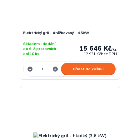
Elektrický gril - drážkovaný - 4,5kW
Skladem : dodání
15 646 Kč
do 6-8 pracovních
/
ks
dní 10 ks
12 931 Kč
bez DPH
Přidat do košíku