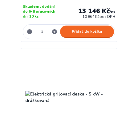
Skladem : dodání
13 146 Kč
do 6-8 pracovních
/
ks
dní 10 ks
10 864 Kč
bez DPH
Přidat do košíku