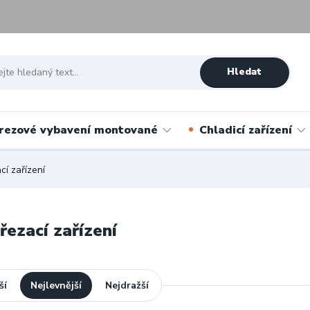
Hledat
rezové vybavení montované
Chladicí zařízení
í zařízení
řezací zařízení
ší
Nejlevnější
Nejdražší