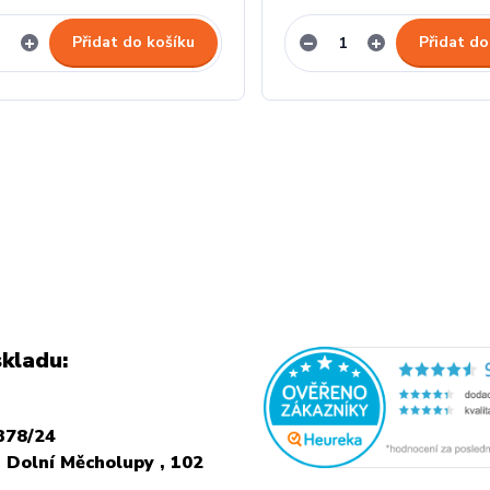
Přidat do košíku
Přidat do
kladu:
378/24
 Dolní Měcholupy , 102