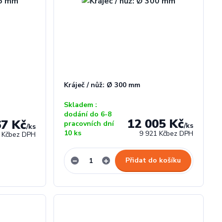
Kráječ / nůž: Ø 300 mm
Skladem :
dodání do 6-8
12 005 Kč
67 Kč
pracovních dní
/
ks
/
ks
10 ks
9 921 Kč
bez DPH
 Kč
bez DPH
Přidat do košíku