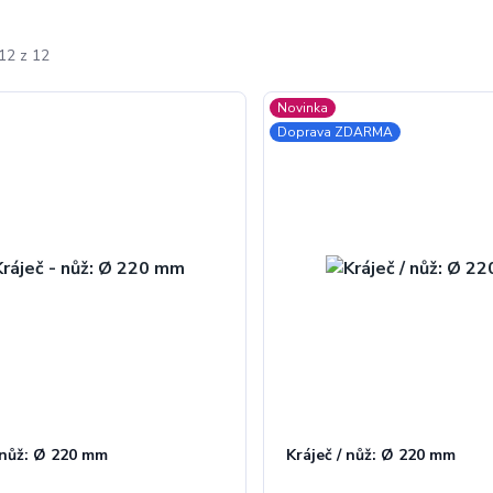
12 z 12
Novinka
Doprava ZDARMA
 nůž: Ø 220 mm
Kráječ / nůž: Ø 220 mm