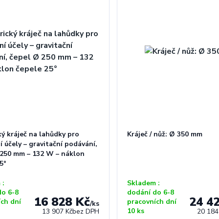
ký kráječ na lahůdky pro
Kráječ / nůž: Ø 350 mm
 účely – gravitační podávání,
 250 mm – 132 W – náklon
5°
 :
Skladem :
do 6-8
dodání do 6-8
16 828 Kč
24 4
ích dní
pracovních dní
/
ks
10 ks
13 907 Kč
bez DPH
20 184