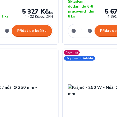
Skladem :
dodání do 6-8
5 327 Kč
5 6
pracovních dní
/
ks
 1 ks
8 ks
4 402 Kč
bez DPH
4 691
Přidat do košíku
Přidat do
Novinka
Doprava ZDARMA