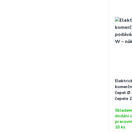
Elektric
komerční
čepel Ø
čepele 2
Skladem
dodání 
pracovn
10 ks