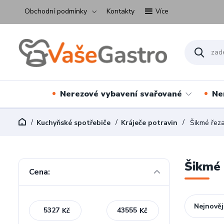
Obchodní podmínky
Kontakty
Více
Nerezové vybavení svařované
Ne
Kuchyňské spotřebiče
Kráječe potravin
Šikmé řezac
Šikmé 
Cena:
Nejnověj
Kč
Kč