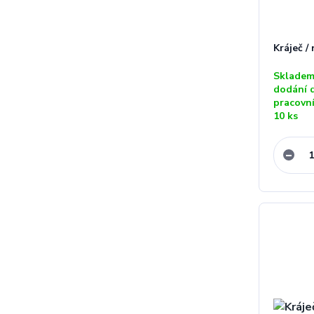
Kráječ /
Skladem
dodání 
pracovn
10 ks