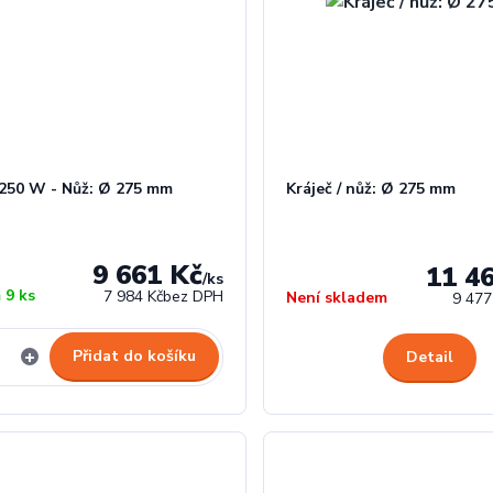
 250 W - Nůž: Ø 275 mm
Kráječ / nůž: Ø 275 mm
9 661 Kč
11 4
/
ks
 9 ks
7 984 Kč
bez DPH
Není skladem
9 477
Přidat do košíku
Detail