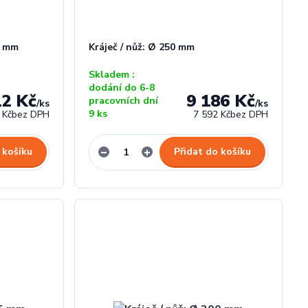
0 mm
Kráječ / nůž: Ø 250 mm
Skladem :
dodání do 6-8
12 Kč
9 186 Kč
pracovních dní
/
ks
/
ks
9 ks
 Kč
bez DPH
7 592 Kč
bez DPH
 košíku
Přidat do košíku