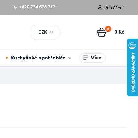
+420 774 678 717
Přihlášení
0
0 Kč
CZK
Více
Kuchyňské spotřebiče