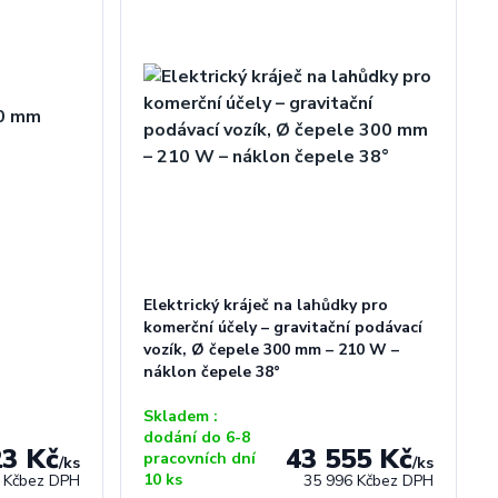
Elektrický kráječ na lahůdky pro
komerční účely – gravitační podávací
vozík, Ø čepele 300 mm – 210 W –
náklon čepele 38°
Skladem :
dodání do 6-8
23 Kč
43 555 Kč
pracovních dní
/
ks
/
ks
10 ks
 Kč
bez DPH
35 996 Kč
bez DPH