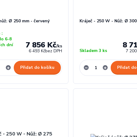
 nůž: Ø 250 mm - červený
Kráječ - 250 W - Nůž: Ø 30
 :
do 6-8
7 856 Kč
8 7
ích dní
/
ks
Skladem 3 ks
6 493 Kč
bez DPH
7 200
Přidat do košíku
Přidat do