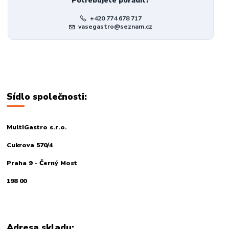
Potřebujete poradit?
+420 774 678 717
vasegastro@seznam.cz
Sídlo společnosti:
MultiGastro s.r.o.
Cukrova 570/4
Praha 9 - Černý Most
198 00
Adresa skladu: