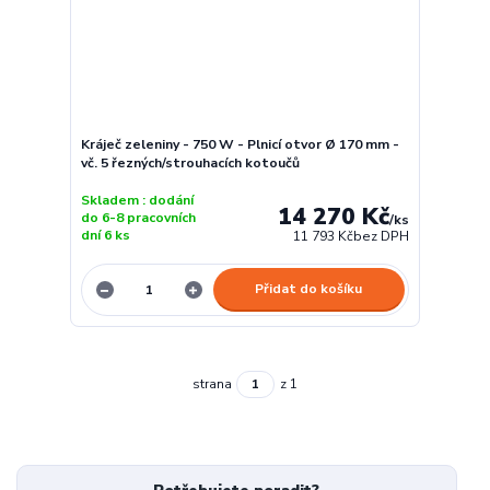
Kráječ zeleniny - 750 W - Plnicí otvor Ø 170 mm -
vč. 5 řezných/strouhacích kotoučů
Skladem : dodání
14 270 Kč
do 6-8 pracovních
/
ks
dní 6 ks
11 793 Kč
bez DPH
Přidat do košíku
strana
z 1