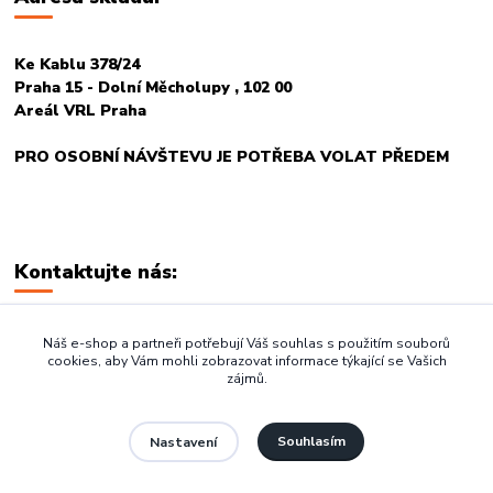
Ke Kablu 378/24
Praha 15 - Dolní Měcholupy , 102 00
Areál VRL Praha
PRO OSOBNÍ NÁVŠTEVU JE POTŘEBA VOLAT PŘEDEM
Kontaktujte nás:
+420 774 678 717
Náš e-shop a partneři potřebují Váš souhlas s použitím souborů
cookies, aby Vám mohli zobrazovat informace týkající se Vašich
zájmů.
vasegastro@seznam.cz
Souhlasím
Nastavení