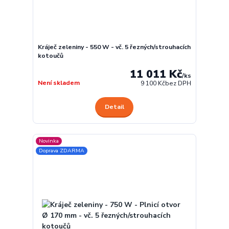
Kráječ zeleniny - 550 W - vč. 5 řezných/strouhacích
kotoučů
11 011 Kč
/
ks
Není skladem
9 100 Kč
bez DPH
Detail
Novinka
Doprava ZDARMA