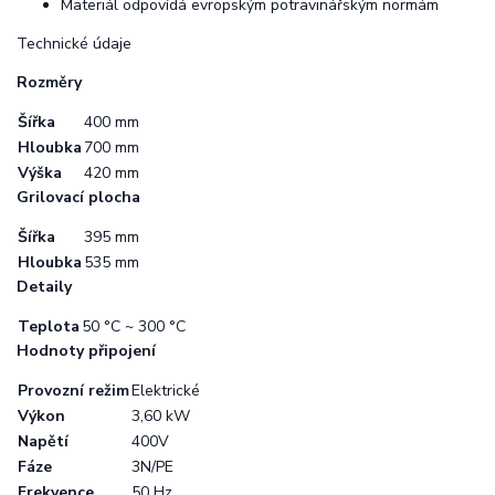
Materiál odpovídá evropským potravinářským normám
Technické údaje
Rozměry
Šířka
400 mm
Hloubka
700 mm
Výška
420 mm
Grilovací plocha
Šířka
395 mm
Hloubka
535 mm
Detaily
Teplota
50 °C ~ 300 °C
Hodnoty připojení
Provozní režim
Elektrické
Výkon
3,60 kW
Napětí
400V
Fáze
3N/PE
Frekvence
50 Hz