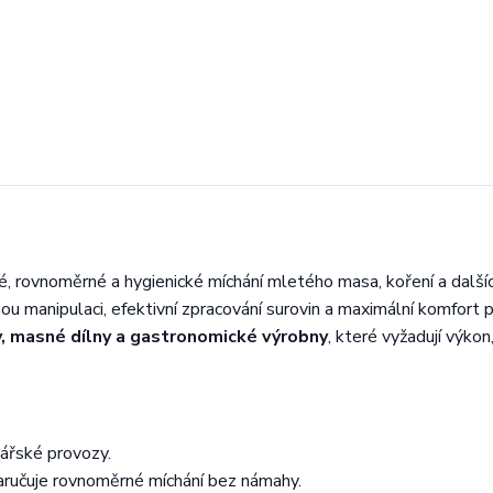
lé, rovnoměrné a hygienické míchání mletého masa, koření a dalšíc
ou manipulaci, efektivní zpracování surovin a maximální komfort př
y, masné dílny a gastronomické výrobny
, které vyžadují výkon
nářské provozy.
zaručuje rovnoměrné míchání bez námahy.