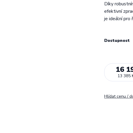
Díky robustní
efektivní zpr
je ideální pro 
Dostupnost
16 1
13 385 
Hlídat cenu / 