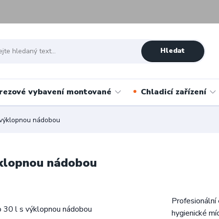
Hledat
rezové vybavení montované
Chladicí zařízení
s výklopnou nádobou
ýklopnou nádobou
Profesionální
hygienické mí