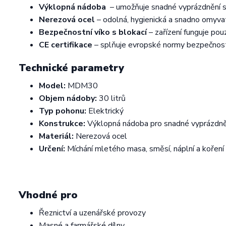
Výklopná nádoba
– umožňuje snadné vyprázdnění s
Nerezová ocel
– odolná, hygienická a snadno omyva
Bezpečnostní víko s blokací
– zařízení funguje pou
CE certifikace
– splňuje evropské normy bezpečnosti 
Technické parametry
Model:
MDM30
Objem nádoby:
30 litrů
Typ pohonu:
Elektrický
Konstrukce:
Výklopná nádoba pro snadné vyprázdně
Materiál:
Nerezová ocel
Určení:
Míchání mletého masa, směsí, náplní a koření
Vhodné pro
Řeznictví a uzenářské provozy
Masné a farmářské dílny