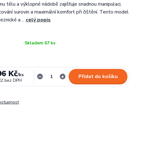
mu tělu a výklopné nádobě zajišťuje snadnou manipulaci,
acování surovin a maximální komfort při čištění. Tento model
řeznické a ...
celý popis
Skladem 67 ks
96 Kč
/
ks
Přidat do košíku
Kč
bez DPH
dostupnost