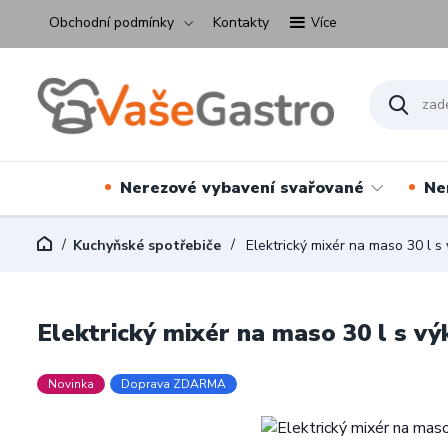
Obchodní podmínky
Kontakty
Více
Nerezové vybavení svařované
Ne
Kuchyňské spotřebiče
Elektrický mixér na maso 30 l 
Elektrický mixér na maso 30 l s v
Novinka
Doprava ZDARMA