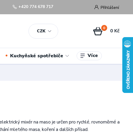
+420 774 678 717
Přihlášení
0
0 Kč
CZK
Více
Kuchyňské spotřebiče
 elektrický mixér na maso je určen pro rychlé, rovnoměrné a
chání mletého masa, koření a dalších přísad.