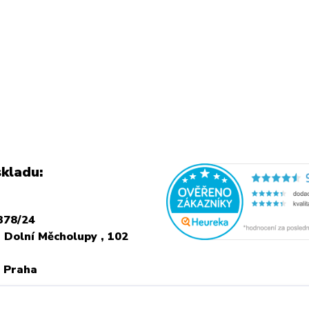
kladu:
378/24
 Dolní Měcholupy , 102
 Praha
NÍ NÁVŠTEVU JE