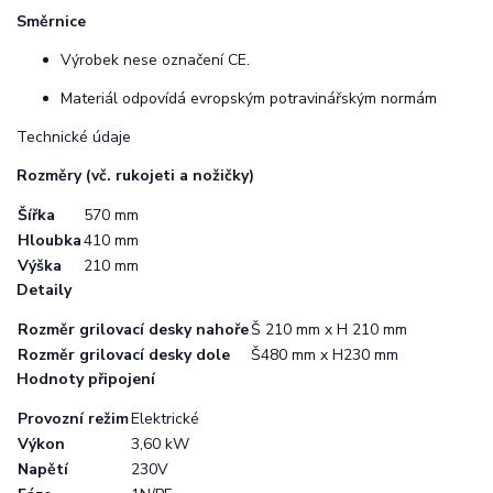
Směrnice
Výrobek nese označení CE.
Materiál odpovídá evropským potravinářským normám
Technické údaje
Rozměry (vč. rukojeti a nožičky)
Šířka
570 mm
Hloubka
410 mm
Výška
210 mm
Detaily
Rozměr grilovací desky nahoře
Š 210 mm x H 210 mm
Rozměr grilovací desky dole
Š480 mm x H230 mm
Hodnoty připojení
Provozní režim
Elektrické
Výkon
3,60 kW
Napětí
230V