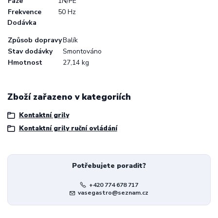
Fáze
1N/PE
Frekvence
50 Hz
Dodávka
Způsob dopravy
Balík
Stav dodávky
Smontováno
Hmotnost
27,14 kg
Zboží zařazeno v kategoriích
Kontaktní grily
Kontaktní grily ruční ovládání
Potřebujete poradit?
+420 774 678 717
vasegastro@seznam.cz