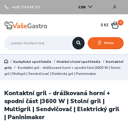
CZK
+420 774 678 717
0
0 Kč
Menu
Kuchyňské spotřebiče
Mobilní stolní spotřebiče
Kontaktní
grily
Kontaktní gril - drážkovaná horní + spodní část |3600 W | Stolní
gril | Multigril | Sendvičovač | Elektrický gril | Paninimaker
Kontaktní gril - drážkovaná horní +
spodní část |3600 W | Stolní gril |
Multigril | Sendvičovač | Elektrický gril
| Paninimaker