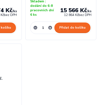
Skladem :
dodání do 6-8
74 Kč
15 566 Kč
pracovních dní
/
ks
/
ks
6 ks
 Kč
bez DPH
12 864 Kč
bez DPH
 košíku
Přidat do košíku