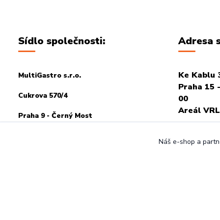
Sídlo společnosti:
Adresa s
Ke Kablu 
MultiGastro s.r.o.
Praha 15 -
Cukrova 570/4
00
Areál VRL
Praha 9 - Černý Most
PRO OSOB
198 00
Náš e-shop a partne
POTŘEBA