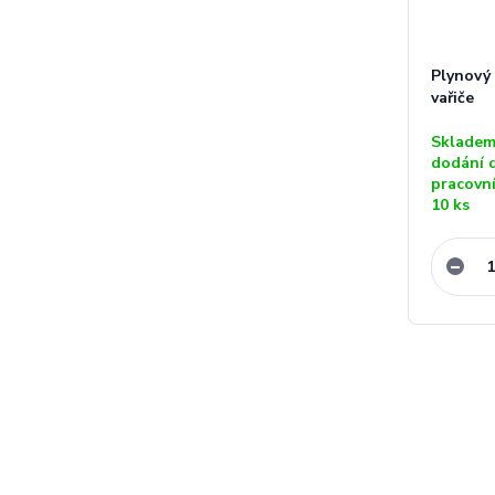
Plynový 
vařiče
Skladem
dodání 
pracovn
10 ks