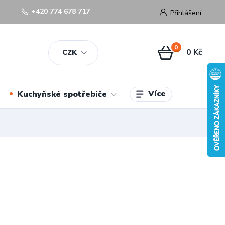
+420 774 678 717
Přihlášení
0
0 Kč
CZK
Více
Kuchyňské spotřebiče