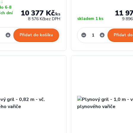
 :
do 6-8
10 377 Kč
11 9
ích dní
/
ks
skladem 1 ks
8 576 Kč
bez DPH
9 896
Přidat do košíku
Přidat do