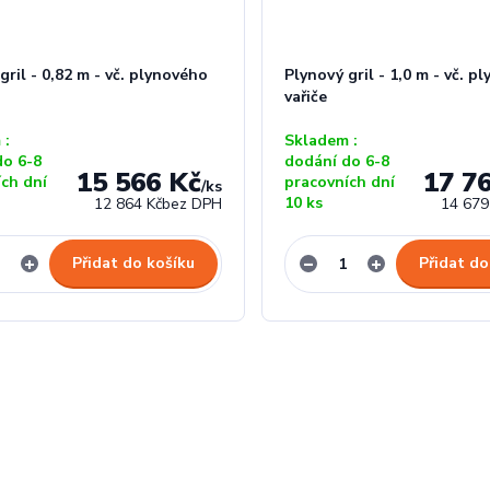
gril - 0,82 m - vč. plynového
Plynový gril - 1,0 m - vč. p
vařiče
 :
Skladem :
do 6-8
dodání do 6-8
15 566 Kč
17 7
ích dní
pracovních dní
/
ks
10 ks
12 864 Kč
bez DPH
14 679
Přidat do košíku
Přidat do