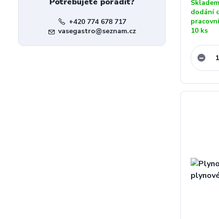
Potřebujete poradit?
Skladem
dodání 
pracovn
+420 774 678 717
10 ks
vasegastro@seznam.cz