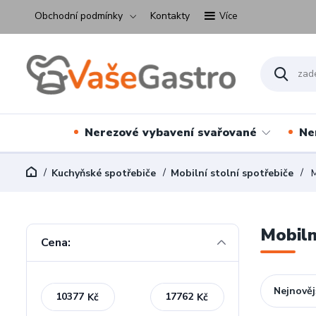
Obchodní podmínky
Kontakty
Více
Nerezové vybavení svařované
Ne
Kuchyňské spotřebiče
Mobilní stolní spotřebiče
M
Mobiln
Cena:
Nejnověj
Kč
Kč