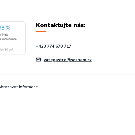
Kontaktujte nás:
+420 774 678 717
vasegastro@seznam.cz
zobrazovat informace
Vytvořeno na
Eshop-rychle.cz