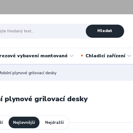
Hledat
rezové vybavení montované
Chladicí zařízení
obilní plynové grilovací desky
í plynové grilovací desky
ší
Nejlevnější
Nejdražší