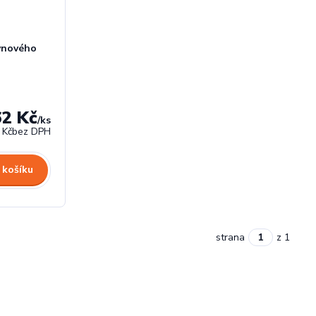
lynového
62 Kč
/
ks
 Kč
bez DPH
 košíku
strana
z 1