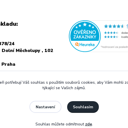
kladu:
378/24
 Dolní Měcholupy , 102
 Praha
NÍ NÁVŠTEVU JE
ři potřebují Váš souhlas s použitím souborů cookies, aby Vám mohli 
 VOLAT PŘEDEM
týkající se Vašich zájmů.
Souhlasím
Nastavení
Souhlas můžete odmítnout
zde
.