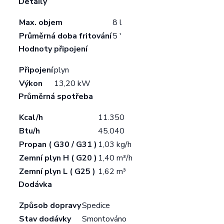
Detaily
Max. objem
8 l
Průměrná doba fritování
5 '
Hodnoty připojení
Připojení
plyn
Výkon
13,20 kW
Průměrná spotřeba
Kcal/h
11.350
Btu/h
45.040
Propan ( G30 / G31 )
1,03 kg/h
Zemní plyn H ( G20 )
1,40 m³/h
Zemní plyn L ( G25 )
1,62 m³
Dodávka
Způsob dopravy
Spedice
Stav dodávky
Smontováno