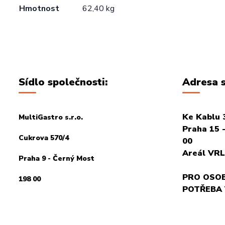
Hmotnost
62,40 kg
Sídlo společnosti:
Adresa s
Ke Kablu 
MultiGastro s.r.o.
Praha 15 -
Cukrova 570/4
00
Areál VRL
Praha 9 - Černý Most
PRO OSOB
198 00
POTŘEBA